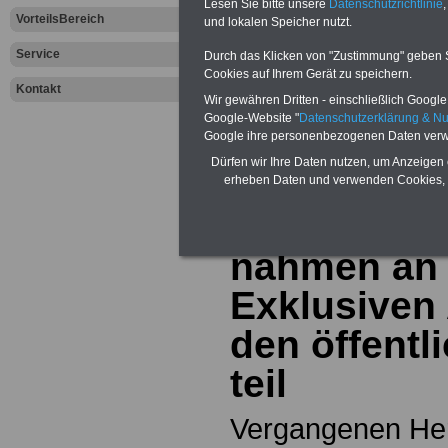
Lesen Sie bitte unsere
Datenschutzrichtlinie
,
VorteilsBereich
und lokalen Speicher nutzt.
Zur Übersicht a
Service
Durch das Klicken von "Zustimmung" geben Sie
Cookies auf Ihrem Gerät zu speichern.
Kontakt
dem öffentliche
Wir gewähren Dritten - einschließlich Google -
Google-Website "
Datenschutzerklärung & N
Aktuelles aus d
Google ihre personenbezogenen Daten verw
Dürfen wir Ihre Daten nutzen, um Anzeigen 
Sektor
erheben Daten und verwenden Cookies, 
Mehr als 3.
nahmen an
Exklusiven
den öffentl
teil
Vergangenen Her