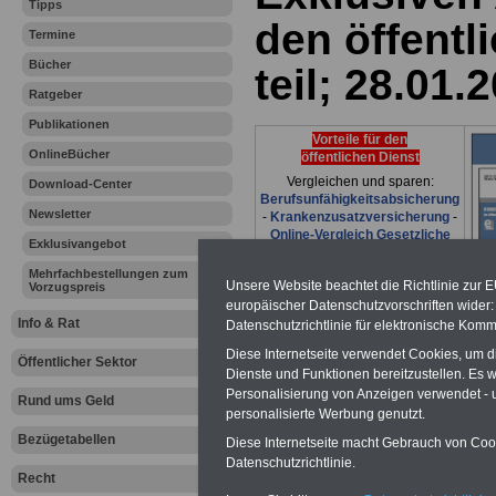
Tipps
den öffentl
Termine
Bücher
teil; 28.01.
Ratgeber
Publikationen
Vorteile für den
OnlineBücher
öffentlichen Dienst
Vergleichen und sparen:
Download-Center
Berufsunfähigkeitsabsicherung
Newsletter
-
Krankenzusatzversicherung
-
Online-Vergleich Gesetzliche
Exklusivangebot
Krankenkassen
-
Zahnzusatzversicherung
-
Mehrfachbestellungen zum
Unsere Website beachtet die Richtlinie zur 
Vorzugspreis
europäischer Datenschutzvorschriften wide
Info & Rat
Datenschutzrichtlinie für elektronische Komm
Ihr Berufsunfäh
Diese Internetseite verwendet Cookies, um 
Öffentlicher Sektor
Dienste und Funktionen bereitzustellen. Es
den Fall der Fä
Personalisierung von Anzeigen verwendet - un
Rund ums Geld
personalisierte Werbung genutzt.
Leben
Bezügetabellen
Diese Internetseite macht Gebrauch von Cooki
Datenschutzrichtlinie.
Recht