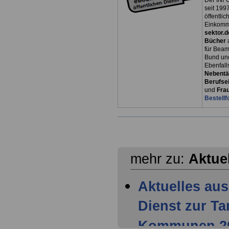
Der INFO
seit 1997
öffentli
Einkomm
sektor.d
Bücher
für Bea
Bund un
Ebenfall
Nebentät
Berufsei
und
Fra
Bestellf
mehr zu:
Aktue
Aktuelles aus
Dienst zur T
Kommunen 202