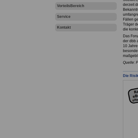
derzeit 
VorteilsBereich
Bekanntm
umfangre
Service
Fällen ge
Träger d
Kontakt
die konkr
Das Foru
der dbb 
10 Jahre
besonder
maßgebli
Quelle: 
Die Risi