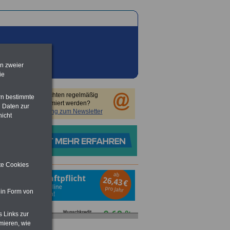
en zweier
ie
Sie möchten regelmäßig
rn bestimmte
informiert werden?
 Daten zur
Anmeldung zum Newsletter
nicht
ite Cookies
 in Form von
s Links zur
mieren, wie