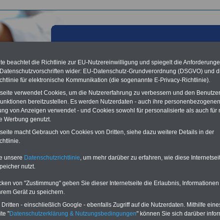
e beachtet die Richtlinie zur EU-Nutzereinwilligung und spiegelt die Anforderung
 Datenschutzvorschriften wider: EU-Datenschutz-Grundverordnung (DSGVO) und d
chtlinie für elektronische Kommunikation (die sogenannte E-Privacy-Richtlinie).
tseite verwendet Cookies, um die Nutzererfahrung zu verbessern und den Benutze
unktionen bereitzustellen. Es werden Nutzerdaten - auch ihre personenbezogenen
ung von Anzeigen verwendet - und Cookies sowohl für personalisierte als auch für 
te Werbung genutzt.
les aus der öffentlichen Verwaltung: Forum
tseite macht Gebrauch von Cookies von Dritten, siehe dazu weitere Details in der
ertenpolitik 2011 - Heesen: Dieses Thema geht uns alle an;
htlinie.
2011
te unsere
Datenschutzrichtlinie
, um mehr darüber zu erfahren, wie diese Internetse
peicher nutzt.
Vorteile für den
ffentlichen Dienst
cken von "Zustimmung" geben Sie dieser Internetseite die Erlaubnis, Informationen
gleichen und sparen:
hrem Gerät zu speichern.
nfähigkeitsabsicherung
ritten - einschließlich Google - ebenfalls Zugriff auf die Nutzerdaten. Mithilfe eine
enzusatzversicherung
-
-Vergleich Gesetzliche
te "
Datenschutzerklärung & Nutzungsbedingungen
" können Sie sich darüber infor