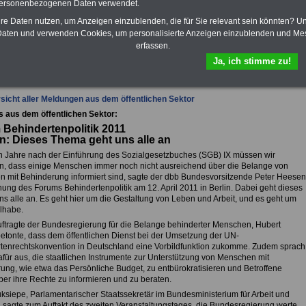
Krankenkassen
-
personenbezogenen Daten verwendet.
zusatzversicherung
-
hre Daten nutzen, um Anzeigen einzublenden, die für Sie relevant sein könnten? U
aten und verwenden Cookies, um personalisierte Anzeigen einzublenden und Me
erfassen.
fsunfähigkeitsschutz - Für den Fall der Fälle: Hannoversche Leben
Ja, ich stimme zu!
sicht aller Meldungen aus dem öffentlichen Sektor
s aus dem öffentlichen Sektor:
Behindertenpolitik 2011
: Dieses Thema geht uns alle an
n Jahre nach der Einführung des Sozialgesetzbuches (SGB) IX müssen wir
len, dass einige Menschen immer noch nicht ausreichend über die Belange von
 mit Behinderung informiert sind, sagte der dbb Bundesvorsitzende Peter Heesen
nung des Forums Behindertenpolitik am 12. April 2011 in Berlin. Dabei geht dieses
s alle an. Es geht hier um die Gestaltung von Leben und Arbeit, und es geht um
ilhabe.
ftragte der Bundesregierung für die Belange behinderter Menschen, Hubert
etonte, dass dem öffentlichen Dienst bei der Umsetzung der UN-
tenrechtskonvention in Deutschland eine Vorbildfunktion zukomme. Zudem sprach
afür aus, die staatlichen Instrumente zur Unterstützung von Menschen mit
ung, wie etwa das Persönliche Budget, zu entbürokratisieren und Betroffene
ber ihre Rechte zu informieren und zu beraten.
uksiepe, Parlamentarischer Staatssekretär im Bundesministerium für Arbeit und
, sagte zum Auftakt des zweiten Veranstaltungstages, die Bundesregierung werte