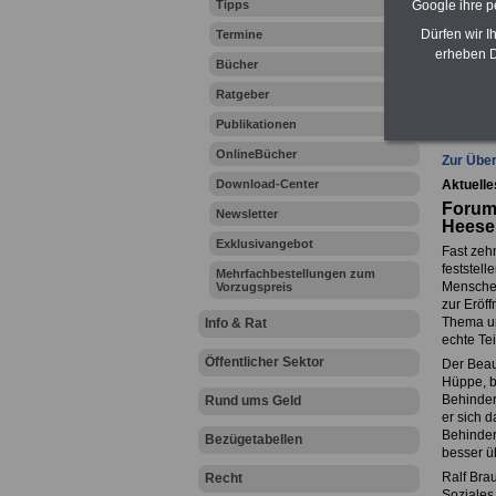
Google ihre 
Tipps
Zahn
Dürfen wir I
Termine
erheben D
Bücher
Ratgeber
Ihr Beru
Publikationen
OnlineBücher
Zur Über
Download-Center
Aktuelle
Forum 
Newsletter
Heesen
Exklusivangebot
Fast zeh
feststel
Mehrfachbestellungen zum
Menschen
Vorzugspreis
zur Eröff
Thema un
Info & Rat
echte Te
Öffentlicher Sektor
Der Beau
Hüppe, b
Behinder
Rund ums Geld
er sich d
Behinder
Bezügetabellen
besser ü
Ralf Bra
Recht
Soziales