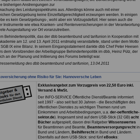
die bisherigen Anstrengungen zur
achung des Leistungsspektrums aus. Allerdings könne auch mit einer
ichen Gesetzgebung keine Einzelfallgerechtigkeit erzwungen werden. In einigen
be es kein Gesetzgebungs-, wohl aber ein Vollzugsdefizit. Hier seien auch die
er Instrumente wie etwa Kranken- und Rentenversicherungen in der Verantwortung
ete Ausgestaltung vor Ort voranzutreiben.
m Behindertenpolitik, das der dbb beamtenbund und tarifunion in Kooperation mit
akademie am 12. und 13. April 2011 erstmalig veranstaltete, stand unter dem Motto
 SGB IX eine Bilanz. In seinem Eingangsstatement dankte dbb Chef Peter Heesen
s dem Vorsitzenden der Arbeitsgruppe Behindertenpolitik im dbb, Heinz Pütz, der
ch an der Planung und Initiierung des Forums beteiligt war.
Pressemeldung des dbb beamtenbund und tarifunion, 13.04.2011
koversicherung ohne Risiko für Sie: Hannoversche Leben
Exklusivangebot zum Vorzugpreis von 22,50 Euro inkl.
Versand & MwSt.
Der INFO-SERVICE Öffentliche Dienst/Beamte informiert
seit 1997 - also seit fast 30 Jahren - die Beschäftigten des
öffentlichen Dienstes zu wichtigen Themen rund um
Einkommen und Arbeitsbedingungen, u.a.
der-oeffentliche-
sektor.de
). Insgesamt sind auf dem USB-Stick (32 GB)
acht
Bücher
aufgespielt, davon drei
Ratgeber
Wissenswertes
für Beamtinnen und Beamte,
Beamtenversorgungsrecht
in
Bund und Ländern,
Beihilferecht
.in Bund und Ländern.
Ebenfalls auf dem USB-Stick: sind fünf
eBooks
: