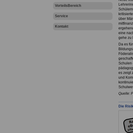
Lehrerin
VorteilsBereich
Schülern
kritisier
Service
über Män
mitfinan
Kontakt
ergehend
eine nac
gehe zu 
Da es fü
Bildungs
Föderali
geschaff
Schulen 
pädagogi
es zeigt
und Komm
kontinui
Schulwes
Quelle: 
Die Risi