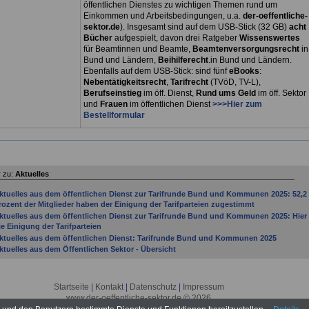
öffentlichen Dienstes zu wichtigen Themen rund um
Einkommen und Arbeitsbedingungen, u.a.
der-oeffentliche-
sektor.de
). Insgesamt sind auf dem USB-Stick (32 GB)
acht
Bücher
aufgespielt, davon drei
Ratgeber
Wissenswertes
für Beamtinnen und Beamte,
Beamtenversorgungsrecht
in
Bund und Ländern,
Beihilferecht
.in Bund und Ländern.
Ebenfalls auf dem USB-Stick: sind fünf
eBooks
:
Nebentätigkeitsrecht
,
Tarifrecht
(TVöD, TV-L),
Berufseinstieg
im öff. Dienst,
Rund ums Geld
im öff. Sektor
und
Frauen
im öffentlichen Dienst
>>>Hier zum
Bestellformular
 zu:
Aktuelles
ktuelles aus dem öffentlichen Dienst zur Tarifrunde Bund und Kommunen 2025: 52,2
rozent der Mitglieder haben der Einigung der Tarifparteien zugestimmt
ktuelles aus dem öffentlichen Dienst zur Tarifrunde Bund und Kommunen 2025: Hier
ie Einigung der Tarifparteien
ktuelles aus dem öffentlichen Dienst: Tarifrunde Bund und Kommunen 2025
ktuelles aus dem Öffentlichen Sektor - Übersicht
ktuelles aus dem öffentlichen Sektor: Bundesregierung beschließt Gesetzentwurf zu
esoldungsanpassung
ktuelles aus dem öffentlichen Sektor: Personalratswahlen 2016
Startseite
|
Kontakt
|
Datenschutz
|
Impressum
ktuelles aus der öffentlichen Verwaltung: 52. Jahrestagung des DBB in Köln eröffnet:
www.der-oeffentliche-sektor.de © 2026
eesen fordert nationalen Aktionsplan zur Sanierung der Staatsfinanzen; 10.01.2011