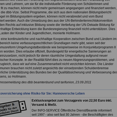
nen und Lehrern, um sie für die individuelle Förderung von Schülerinnen und
 fit zu machen, können nicht mehr gemeinsam angegangen und finanziert werden,
te die dbb-Vize. Selbst Programme, die sich aus dem nationalen Bildungsbericht
gel im Bildungssystem ergeben, können nicht verabredet und vom Bund
ziert werden. Auch die Umsetzung des aus der UN-Behindertenrechtskonvention
en Rechts auf inklusive Bildung sowie die Vertiefung der UN-Dekade Bildung für
hhaltige Entwicklung kann die Bundesregierung finanziell nicht unterstützen. Dies
Lasten der Kinder und Jugendlichen, monierte Hollmann.
r eine kontinuierliche und nachhaltige Kooperation zwischen Bund und Ländern im
bereich keine verfassungsrechtlichen Grundlagen mehr gibt, seien seit der
smusreform Umgehungstatbestände wie beispielsweise im Konjunkturprogramm II
en worden. Dies erlaube offiziell, Bundesgeld für energetische Sanierungen an
einzusetzen, nicht jedoch für deren räumliche Umgestaltung aufgrund neuer
scher Konzepte. In der Realität führt dies zu neuen Abgrenzungsproblemen, und
 zugleich, dass wir auf eine Zusammenarbeit nicht verzichten können. Die Länder
unen brauchen nicht zuletzt angesichts der einsetzenden Schuldenbremse
erliche Unterstützung des Bundes bei der Qualitätssicherung und Verbesserung de
ens, so Hollmann.
Pressemeldung des dbb beamtenbund und tarifunion, 23.09.2011
koversicherung ohne Risiko für Sie: Hannoversche Leben
Exklusivangebot zum Vorzugpreis von 22,50 Euro inkl.
Versand & MwSt.
Der INFO-SERVICE Öffentliche Dienst/Beamte informiert
seit 1997 - also seit fast 30 Jahren - die Beschäftigten des