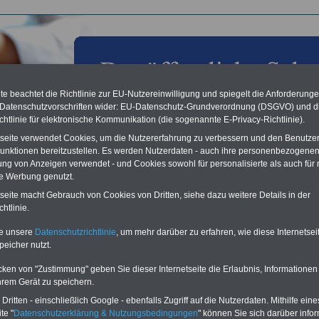
e beachtet die Richtlinie zur EU-Nutzereinwilligung und spiegelt die Anforderung
 Datenschutzvorschriften wider: EU-Datenschutz-Grundverordnung (DSGVO) und d
chtlinie für elektronische Kommunikation (die sogenannte E-Privacy-Richtlinie).
tseite verwendet Cookies, um die Nutzererfahrung zu verbessern und den Benutze
unktionen bereitzustellen. Es werden Nutzerdaten - auch ihre personenbezogenen
ung von Anzeigen verwendet - und Cookies sowohl für personalisierte als auch für 
te Werbung genutzt.
les aus der öffentlichen Verwaltung: DBB Vize:
tseite macht Gebrauch von Cookies von Dritten, siehe dazu weitere Details in der
lismus darf neue Initiativen im Bildungsbereich nicht
htlinie.
ern; 23.09.2011
te unsere
Datenschutzrichtlinie
, um mehr darüber zu erfahren, wie diese Internetse
peicher nutzt.
Vorteile für den
ffentlichen Dienst
cken von "Zustimmung" geben Sie dieser Internetseite die Erlaubnis, Informationen
gleichen und sparen:
hrem Gerät zu speichern.
nfähigkeitsabsicherung
enzusatzversicherung
-
ritten - einschließlich Google - ebenfalls Zugriff auf die Nutzerdaten. Mithilfe eine
-Vergleich Gesetzliche
te "
Datenschutzerklärung & Nutzungsbedingungen
" können Sie sich darüber infor