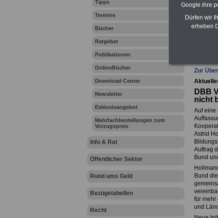
Tipps
Google ihre 
Zahn
Termine
Dürfen wir I
erheben D
Bücher
Ratgeber
Ihr Beru
Publikationen
OnlineBücher
Zur Über
Download-Center
Aktuelle
DBB Vi
Newsletter
nicht 
Exklusivangebot
Auf eine
Auffassu
Mehrfachbestellungen zum
Kooperat
Vorzugspreis
Astrid H
Bildungs
Info & Rat
Auftrag d
Bund und
Öffentlicher Sektor
Hollmann
Bund die
Rund ums Geld
gemeinsa
vereinba
Bezügetabellen
für mehr
und Länd
Recht
Neue Ini