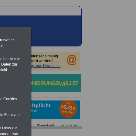
en zweier
ie
Sie möchten regelmäßig
rn bestimmte
informiert werden?
 Daten zur
Anmeldung zum Newsletter
nicht
ite Cookies
 in Form von
s Links zur
mieren, wie