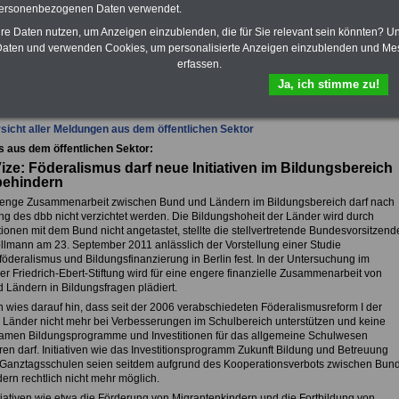
Krankenkassen
-
personenbezogenen Daten verwendet.
zusatzversicherung
-
hre Daten nutzen, um Anzeigen einzublenden, die für Sie relevant sein könnten? U
aten und verwenden Cookies, um personalisierte Anzeigen einzublenden und Me
erfassen.
fsunfähigkeitsschutz - Für den Fall der Fälle: Hannoversche Leben
Ja, ich stimme zu!
sicht aller Meldungen aus dem öffentlichen Sektor
s aus dem öffentlichen Sektor:
ze: Föderalismus darf neue Initiativen im Bildungsbereich
behindern
 enge Zusammenarbeit zwischen Bund und Ländern im Bildungsbereich darf nach
ng des dbb nicht verzichtet werden. Die Bildungshoheit der Länder wird durch
ionen mit dem Bund nicht angetastet, stellte die stellvertretende Bundesvorsitzend
ollmann am 23. September 2011 anlässlich der Vorstellung einer Studie
föderalismus und Bildungsfinanzierung in Berlin fest. In der Untersuchung im
er Friedrich-Ebert-Stiftung wird für eine engere finanzielle Zusammenarbeit von
 Ländern in Bildungsfragen plädiert.
 wies darauf hin, dass seit der 2006 verabschiedeten Föderalismusreform I der
 Länder nicht mehr bei Verbesserungen im Schulbereich unterstützen und keine
men Bildungsprogramme und Investitionen für das allgemeine Schulwesen
ren darf. Initiativen wie das Investitionsprogramm Zukunft Bildung und Betreuung
 Ganztagsschulen seien seitdem aufgrund des Kooperationsverbots zwischen Bun
ern rechtlich nicht mehr möglich.
tiativen wie etwa die Förderung von Migrantenkindern und die Fortbildung von