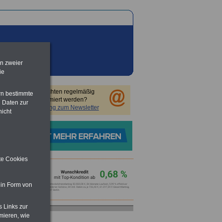
en zweier
ie
Sie möchten regelmäßig
rn bestimmte
informiert werden?
 Daten zur
Anmeldung zum Newsletter
nicht
ite Cookies
 in Form von
s Links zur
mieren, wie