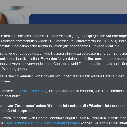
e beachtet die Richtlinie zur EU-Nutzereinwilligung und spiegelt die Anforderung
 Datenschutzvorschriften wider: EU-Datenschutz-Grundverordnung (DSGVO) und d
chtlinie für elektronische Kommunikation (die sogenannte E-Privacy-Richtlinie).
tseite verwendet Cookies, um die Nutzererfahrung zu verbessern und den Benutze
unktionen bereitzustellen. Es werden Nutzerdaten - auch ihre personenbezogenen
ung von Anzeigen verwendet - und Cookies sowohl für personalisierte als auch für 
te Werbung genutzt.
les aus der öffentlichen Verwaltung: DBB zum
tseite macht Gebrauch von Cookies von Dritten, siehe dazu weitere Details in der
afiebericht: Öffentlicher Dienst muss bei Gewinnung
htlinie.
erter Fachkräfte mit gutem Beispiel vorangehen; 26.10.2011
te unsere
Datenschutzrichtlinie
, um mehr darüber zu erfahren, wie diese Internetse
peicher nutzt.
Vorteile für den
ffentlichen Dienst
cken von "Zustimmung" geben Sie dieser Internetseite die Erlaubnis, Informationen
gleichen und sparen:
hrem Gerät zu speichern.
nfähigkeitsabsicherung
enzusatzversicherung
-
ritten - einschließlich Google - ebenfalls Zugriff auf die Nutzerdaten. Mithilfe eine
-Vergleich Gesetzliche
te "
Datenschutzerklärung & Nutzungsbedingungen
" können Sie sich darüber infor