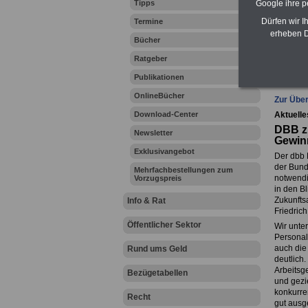
Tipps
Google ihre 
Zahn
Dürfen wir I
Termine
erheben D
Bücher
Ratgeber
Ihr Beru
Publikationen
OnlineBücher
Zur Über
Download-Center
Aktuelle
DBB zu
Newsletter
Gewinn
Exklusivangebot
Der dbb 
der Bund
Mehrfachbestellungen zum
notwendig
Vorzugspreis
in den B
Zukunfts
Info & Rat
Friedrich
Öffentlicher Sektor
Wir unte
Personalp
auch die
Rund ums Geld
deutlich.
Arbeitsg
Bezügetabellen
und gezie
konkurre
Recht
gut ausg