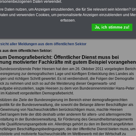
Krankenkassen
-
personenbezogenen Daten verwendet.
zusatzversicherung
-
hre Daten nutzen, um Anzeigen einzublenden, die für Sie relevant sein könnten? U
aten und verwenden Cookies, um personalisierte Anzeigen einzublenden und Me
erfassen.
fsunfähigkeitsschutz - Für den Fall der Fälle: Hannoversche Leben
Ja, ich stimme zu!
sicht aller Meldungen aus dem öffentlichen Sektor
s aus dem öffentlichen Sektor:
m Demografiebericht: Öffentlicher Dienst muss bei
ung motivierter Fachkräfte mit gutem Beispiel vorangehen
Bundesvorsitzende Peter Heesen hat den am 26. Oktober 2011 vorgelegten Berich
esregierung zur demografischen Lage und künftigen Entwicklung des Landes als
en und richtigen Schritt gewertet. Es ist verdienstvoll, die Folgen der Demografie
lick zu nehmen und sich so auf die Meisterung dieser Gegenwarts- und
aufgabe einzustellen, sagte Heesen zu dem von Bundesinnenminister Hans-Peter
 im Kabinett vorgestellten Demografiebericht.
rstützen die Ziele der Bundesregierung im Bereich einer demografiegerechten
olitik für die Bundesverwaltung, die sowohl die Belange älterer Beschäftigter als
 Gewinnung von Nachwuchskräften berücksichtigen muss, machte Heesen
 Seit langem trete der dbb deshalb unter anderem für alters- und alternsgerechte
estaltung in der Bundesverwaltung, für Förderung des Gesundheitsmanagements
lte Qualifizierungsangebote ein. Allerdings gehört zu den im Bericht angeführten
nzfähigen Beschäftigungsbedingungen, die der öffentliche Dienst bieten muss, um
ebildete und motivierte Nachwuchskräfte im Wettbewerb mit der Wirtschaft zu