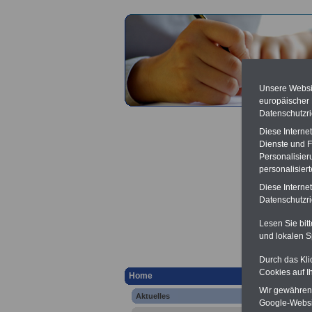
Unsere Websit
europäischer
Datenschutzri
Diese Interne
Dienste und F
Personalisier
personalisier
Aktuel
Diese Interne
Demogr
Datenschutzric
motivi
Lesen Sie bit
und lokalen S
ö
Durch das Kli
Ver
Cookies auf I
Home
Berufsu
-
Krank
Wir gewähren D
Aktuelles
Online
Google-Websi