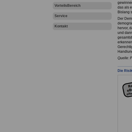
gewinnen
VorteilsBereich
das als 
Bislang s
Service
Der Demo
demograf
Kontakt
hervor, 
und dann 
gesamtst
erkennen
Gerechti
Handlung
Quelle: 
Die Risi