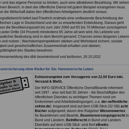
 und das eigene Personal zu binden, auch eine attraktivere Bezahlung. Wir sehen
einen Bereich, in dem der öffentliche Dienst mit gutem Beispiel vorangehen muss.
ei die Wirtschaft dabei den öffentlichen Arbeitgebern deutlich voraus.
grafiebericht liefert laut Friedrich erstmals eine umfassende Beschreibung der
ischen Lage in Deutschland und der zu erwartenden Entwicklung. Daraus geht
dass die Bevölkerungszahl bis zum Jahr 2060 auf 65 bis 70 Millionen zurückgehen
jeder Dritte (34 Prozent) mindestens 65 Jahre alt sein wird. Als Leitziele von
aatlicher Bedeutung sind in dem Bericht genannt: Chancen eines längeren Leben
 und nutzen ; Wachstumsperspektiven stärken und Wohlstand sichern; soziale
gkeit und gesellschaftlichen Zusammenhalt erhalten und stärken;
sfähigkeit des Staates bewahren.
Pressemeldung des dbb beamtenbund und tarifunion, 26.10.2011
koversicherung ohne Risiko für Sie: Hannoversche Leben
Exklusivangebot zum Vorzugpreis von 22,50 Euro inkl.
Versand & MwSt.
Der INFO-SERVICE Öffentliche Dienst/Beamte informiert
seit 1997 - also seit fast 30 Jahren - die Beschäftigten des
öffentlichen Dienstes zu wichtigen Themen rund um
Einkommen und Arbeitsbedingungen, u.a.
der-oeffentliche-
sektor.de
). Insgesamt sind auf dem USB-Stick (32 GB)
acht
Bücher
aufgespielt, davon drei
Ratgeber
Wissenswertes
für Beamtinnen und Beamte,
Beamtenversorgungsrecht
in
Bund und Ländern,
Beihilferecht
.in Bund und Ländern.
Ebenfalls auf dem USB-Stick: sind fünf
eBooks
: