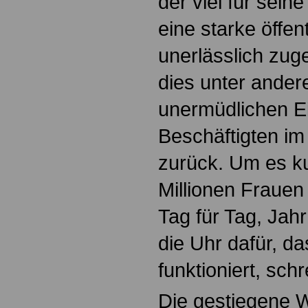
der viel für seine 
eine starke öffen
unerlässlich zug
dies unter ander
unermüdlichen E
Beschäftigten im 
zurück. Um es ku
Millionen Fraue
Tag für Tag, Jah
die Uhr dafür, d
funktioniert, sch
Die gestiegene W