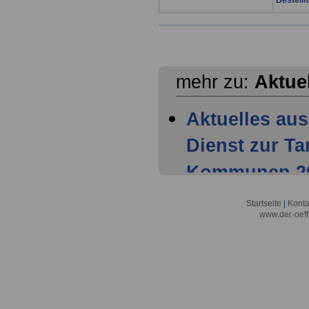
Bestellf
mehr zu:
Aktue
Aktuelles aus
Dienst zur T
Kommunen 202
Mitglieder ha
Startseite
|
Konta
www.der-oeff
Tarifparteien
Aktuelles aus
Dienst zur T