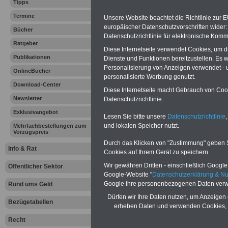
Tipps
Termine
Unsere Website beachtet die Richtlinie zur 
Vorteile für den
europäischer Datenschutzvorschriften wide
Bücher
öffentlichen Dienst
Datenschutzrichtlinie für elektronische Komm
Vergleichen und sparen:
Ratgeber
Diese Internetseite verwendet Cookies, um 
Berufsunfähigkeitsabsicherung
Publikationen
-
Krankenzusatzversicherung
-
Dienste und Funktionen bereitzustellen. Es
Online-Vergleich Gesetzliche
Personalisierung von Anzeigen verwendet - un
OnlineBücher
Krankenkassen
-
personalisierte Werbung genutzt.
Zahnzusatzversicherung
-
Download-Center
Diese Internetseite macht Gebrauch von Cooki
Newsletter
Datenschutzrichtlinie.
Exklusivangebot
Lesen Sie bitte unsere
Datenschutzrichtlinie
,
Ihr Berufsunfäh
und lokalen Speicher nutzt.
Mehrfachbestellungen zum
Vorzugspreis
den Fall der Fä
Durch das Klicken von "Zustimmung" geben Sie
Info & Rat
Cookies auf Ihrem Gerät zu speichern.
Leben
Wir gewähren Dritten - einschließlich Google -
Öffentlicher Sektor
Google-Website "
Datenschutzerklärung & N
Google ihre personenbezogenen Daten verw
Rund ums Geld
Dürfen wir Ihre Daten nutzen, um Anzeigen 
Bezügetabellen
erheben Daten und verwenden Cookies, 
Zur Übersicht a
Recht