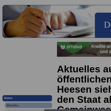
Aktuelles a
öffentliche
Heesen sieh
den Staat a
Home
Aktuelles
Gemeinwese