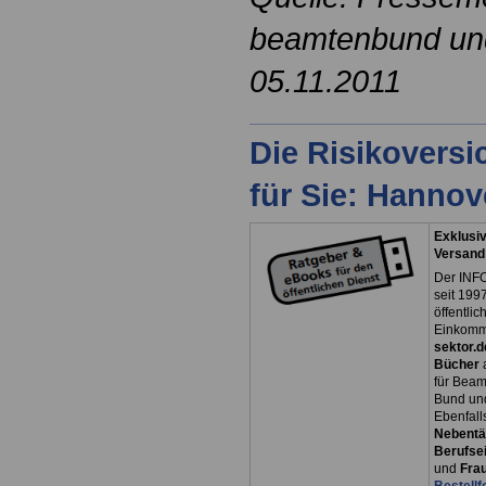
beamtenbund und 
05.11.2011
Die Risikovers
für Sie: Hanno
Exklusiv
Versand
Der INFO
seit 1997
öffentli
Einkomm
sektor.d
Bücher
für Bea
Bund un
Ebenfall
Nebentät
Berufsei
und
Fra