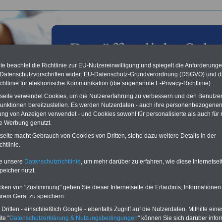
e beachtet die Richtlinie zur EU-Nutzereinwilligung und spiegelt die Anforderung
 Datenschutzvorschriften wider: EU-Datenschutz-Grundverordnung (DSGVO) und d
chtlinie für elektronische Kommunikation (die sogenannte E-Privacy-Richtlinie).
tseite verwendet Cookies, um die Nutzererfahrung zu verbessern und den Benutze
unktionen bereitzustellen. Es werden Nutzerdaten - auch ihre personenbezogenen
ung von Anzeigen verwendet - und Cookies sowohl für personalisierte als auch für 
te Werbung genutzt.
les aus der öffentlichen Verwaltung: Peter Heesen zur
tseite macht Gebrauch von Cookies von Dritten, siehe dazu weitere Details in der
ung der 53. DBB Jahrestagung - DBB Chef fordert
htlinie.
en im öffentlichen Dienst; 09.01.2012
te unsere
Datenschutzrichtlinie
, um mehr darüber zu erfahren, wie diese Internetse
peicher nutzt.
Vorteile für den
ffentlichen Dienst
cken von "Zustimmung" geben Sie dieser Internetseite die Erlaubnis, Informationen
gleichen und sparen:
hrem Gerät zu speichern.
nfähigkeitsabsicherung
enzusatzversicherung
-
ritten - einschließlich Google - ebenfalls Zugriff auf die Nutzerdaten. Mithilfe eine
-Vergleich Gesetzliche
te "
Datenschutzerklärung & Nutzungsbedingungen
" können Sie sich darüber infor