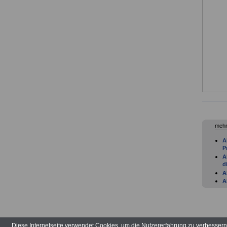
mehr
A
P
A
d
A
A
A
B
A
A
H
Diese Internetseite verwendet Cookies, um die Nutzererfahrung zu verbesser