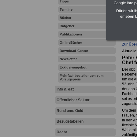
Tipps
Google ihre 
Zahn
Termine
Dürfen wir I
erheben D
Bücher
Ratgeber
Ihr Beru
Publikationen
OnlineBücher
Zur Über
Download-Center
Aktuelle
Peter 
Newsletter
Chef f
Exklusivangebot
Der dbb 
Reformen
Mehrfachbestellungen zum
um die A
Vorzugspreis
53. dbb 
der dbb 
Info & Rat
Fachhoch
sei es e
Öffentlicher Sektor
zugunste
Um dem d
Rund ums Geld
Frauen, 
in den A
Bezügetabellen
flexible
Weiterbi
Recht
zukünftig