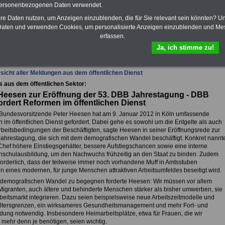
Krankenkassen
-
personenbezogenen Daten verwendet.
zusatzversicherung
-
hre Daten nutzen, um Anzeigen einzublenden, die für Sie relevant sein könnten? U
aten und verwenden Cookies, um personalisierte Anzeigen einzublenden und Me
erfassen.
fsunfähigkeitsschutz - Für den Fall der Fälle: Hannoversche Leben
Ja, ich stimme zu!
sicht aller Meldungen aus dem öffentlichen Dienst
s aus dem öffentlichen Sektor:
Heesen zur Eröffnung der 53. DBB Jahrestagung - DBB
ordert Reformen im öffentlichen Dienst
Bundesvorsitzende Peter Heesen hat am 9. Januar 2012 in Köln umfassende
 im öffentlichen Dienst gefordert. Dabei gehe es sowohl um die Entgelte als auch
rbeitsbedingungen der Beschäftigten, sagte Heesen in seiner Eröffnungsrede zur
Jahrestagung, die sich mit dem demografischen Wandel beschäftigt. Konkret nannt
Chef höhere Einstiegsgehälter, bessere Aufstiegschancen sowie eine interne
schulausbildung, um den Nachwuchs frühzeitig an den Staat zu binden. Zudem
rforderlich, dass der teilweise immer noch vorhandene Muff in Amtsstuben
n eines modernen, für junge Menschen attraktiven Arbeitsumfeldes beseitigt wird.
emografischen Wandel zu begegnen forderte Heesen: Wir müssen vor allem
Migranten, auch ältere und behinderte Menschen stärker als bisher umwerben, sie
rbeitsmarkt integrieren. Dazu seien beispielsweise neue Arbeitszeitmodelle und
 Altersgrenzen, ein wirksameres Gesundheitsmanagement und mehr Fort- und
ldung notwendig. Insbesondere Heimarbeitsplätze, etwa für Frauen, die wir
 mehr denn je benötigen, seien wichtig.