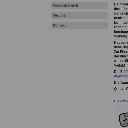
Da in de
VorteilsBereich
des öffe
weitreic
Service
heute feh
technisc
Kontakt
liegen au
hereinge
Wartung 
Heesen s
dem Prog
Zur Fina
der dbb C
weiter f
Vorbild 
Die Eröf
www.dbb
Die Tagu
Quelle: 
Die Risi