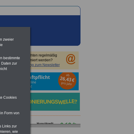
en zweier
ie
Sie möchten regelmäßig
rn bestimmte
informiert werden?
 Daten zur
Anmeldung zum Newsletter
nicht
ite Cookies
 in Form von
s Links zur
mieren, wie