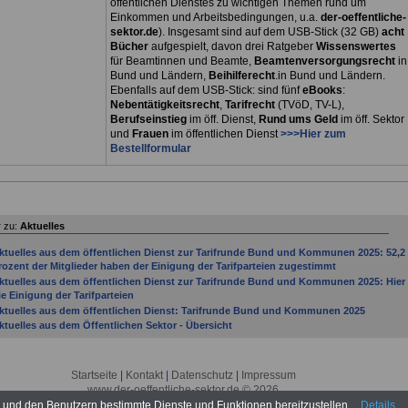
öffentlichen Dienstes zu wichtigen Themen rund um
Einkommen und Arbeitsbedingungen, u.a.
der-oeffentliche-
sektor.de
). Insgesamt sind auf dem USB-Stick (32 GB)
acht
Bücher
aufgespielt, davon drei
Ratgeber
Wissenswertes
für Beamtinnen und Beamte,
Beamtenversorgungsrecht
in
Bund und Ländern,
Beihilferecht
.in Bund und Ländern.
Ebenfalls auf dem USB-Stick: sind fünf
eBooks
:
Nebentätigkeitsrecht
,
Tarifrecht
(TVöD, TV-L),
Berufseinstieg
im öff. Dienst,
Rund ums Geld
im öff. Sektor
und
Frauen
im öffentlichen Dienst
>>>Hier zum
Bestellformular
 zu:
Aktuelles
ktuelles aus dem öffentlichen Dienst zur Tarifrunde Bund und Kommunen 2025: 52,2
rozent der Mitglieder haben der Einigung der Tarifparteien zugestimmt
ktuelles aus dem öffentlichen Dienst zur Tarifrunde Bund und Kommunen 2025: Hier
ie Einigung der Tarifparteien
ktuelles aus dem öffentlichen Dienst: Tarifrunde Bund und Kommunen 2025
ktuelles aus dem Öffentlichen Sektor - Übersicht
ktuelles aus dem öffentlichen Sektor: Bundesregierung beschließt Gesetzentwurf zu
esoldungsanpassung
ktuelles aus dem öffentlichen Sektor: Personalratswahlen 2016
Startseite
|
Kontakt
|
Datenschutz
|
Impressum
ktuelles aus der öffentlichen Verwaltung: 52. Jahrestagung des DBB in Köln eröffnet:
www.der-oeffentliche-sektor.de © 2026
eesen fordert nationalen Aktionsplan zur Sanierung der Staatsfinanzen; 10.01.2011
n und den Benutzern bestimmte Dienste und Funktionen bereitzustellen.
Details