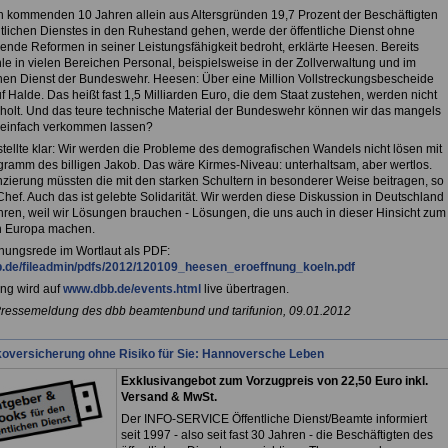
n kommenden 10 Jahren allein aus Altersgründen 19,7 Prozent der Beschäftigten
ntlichen Dienstes in den Ruhestand gehen, werde der öffentliche Dienst ohne
hende Reformen in seiner Leistungsfähigkeit bedroht, erklärte Heesen. Bereits
le in vielen Bereichen Personal, beispielsweise in der Zollverwaltung und im
hen Dienst der Bundeswehr. Heesen: Über eine Million Vollstreckungsbescheide
f Halde. Das heißt fast 1,5 Milliarden Euro, die dem Staat zustehen, werden nicht
holt. Und das teure technische Material der Bundeswehr können wir das mangels
einfach verkommen lassen?
tellte klar: Wir werden die Probleme des demografischen Wandels nicht lösen mit
ramm des billigen Jakob. Das wäre Kirmes-Niveau: unterhaltsam, aber wertlos.
nzierung müssten die mit den starken Schultern in besonderer Weise beitragen, so
hef. Auch das ist gelebte Solidarität. Wir werden diese Diskussion in Deutschland
ühren, weil wir Lösungen brauchen - Lösungen, die uns auch in dieser Hinsicht zum
in Europa machen.
fnungsrede im Wortlaut als PDF:
.de/fileadmin/pdfs/2012/120109_heesen_eroeffnung_koeln.pdf
ng wird auf
www.dbb.de/events.html
live übertragen.
Pressemeldung des dbb beamtenbund und tarifunion, 09.01.2012
koversicherung ohne Risiko für Sie: Hannoversche Leben
Exklusivangebot zum Vorzugpreis von 22,50 Euro inkl.
Versand & MwSt.
Der INFO-SERVICE Öffentliche Dienst/Beamte informiert
seit 1997 - also seit fast 30 Jahren - die Beschäftigten des