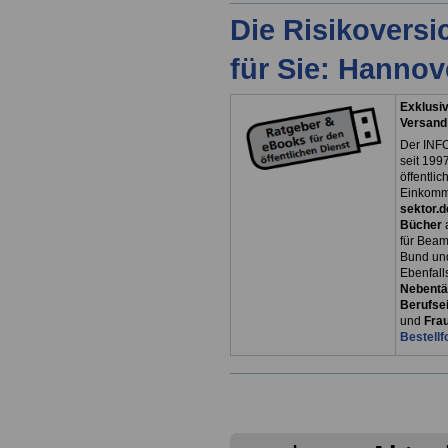
Die Risikovers
für Sie: Hanno
Exklusiv
Versand
Der INFO
seit 1997
öffentli
Einkomm
sektor.d
Bücher
für Bea
Bund un
Ebenfall
Nebentät
Berufsei
und
Fra
Bestellf