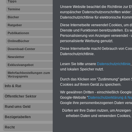
Tipps
Professore
Unsere Website beachtet die Richtlinie zur 
Termine
europäischer Datenschutzvorschriften wide
Datenschutzrichtlinie für elektronische Komm
Bücher
Professore
Diese Internetseite verwendet Cookies, um 
Ratgeber
Dienste und Funktionen bereitzustellen. Es
Hessen wid
Publikationen
Personalisierung von Anzeigen verwendet - un
personalisierte Werbung genutzt.
OnlineBücher
Verfassung 
Diese Internetseite macht Gebrauch von Cooki
Download-Center
Datenschutzrichtlinie.
Bund und L
Newsletter
Lesen Sie bitte unsere
Datenschutzrichtlinie
,
Exklusivangebot
Korrektur a
und lokalen Speicher nutzt.
Mehrfachbestellungen zum
Vorzugspreis
Durch das Klicken von "Zustimmung" geben Sie
Cookies auf Ihrem Gerät zu speichern.
Vorteile für den
Info & Rat
öffentlichen Dienst
Wir gewähren Dritten - einschließlich Google -
Öffentlicher Sektor
Vergleichen und sparen:
Google-Website "
Datenschutzerklärung & N
Berufsunfähigkeitsabsicherung
Google ihre personenbezogenen Daten verw
-
Krankenzusatzversicherung
-
Rund ums Geld
Dürfen wir Ihre Daten nutzen, um Anzeigen 
Online-Vergleich Gesetzliche
Krankenkassen
-
erheben Daten und verwenden Cookies, 
Bezügetabellen
Zahnzusatzversicherung
-
Recht