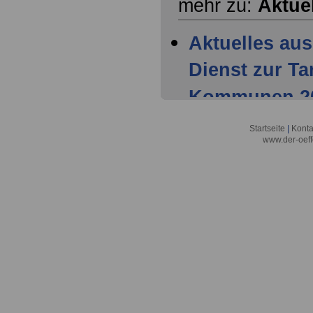
mehr zu:
Aktue
Aktuelles aus
Dienst zur T
Kommunen 202
Mitglieder ha
Startseite
|
Konta
www.der-oeff
Tarifparteien
Aktuelles aus
Dienst zur T
Kommunen 202
Einigung der 
Aktuelles aus