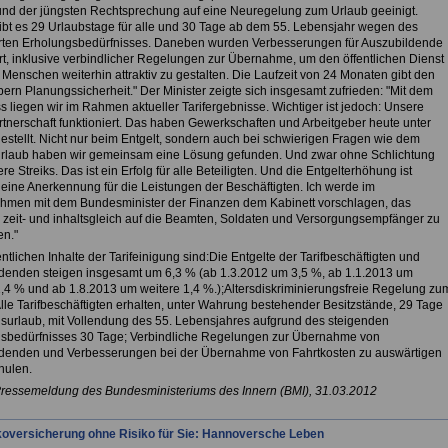
und der jüngsten Rechtsprechung auf eine Neuregelung zum Urlaub geeinigt.
gibt es 29 Urlaubstage für alle und 30 Tage ab dem 55. Lebensjahr wegen des
rten Erholungsbedürfnisses. Daneben wurden Verbesserungen für Auszubildende
rt, inklusive verbindlicher Regelungen zur Übernahme, um den öffentlichen Dienst
 Menschen weiterhin attraktiv zu gestalten. Die Laufzeit von 24 Monaten gibt den
ern Planungssicherheit." Der Minister zeigte sich insgesamt zufrieden: "Mit dem
 liegen wir im Rahmen aktueller Tarifergebnisse. Wichtiger ist jedoch: Unsere
rtnerschaft funktioniert. Das haben Gewerkschaften und Arbeitgeber heute unter
estellt. Nicht nur beim Entgelt, sondern auch bei schwierigen Fragen wie dem
laub haben wir gemeinsam eine Lösung gefunden. Und zwar ohne Schlichtung
re Streiks. Das ist ein Erfolg für alle Beteiligten. Und die Entgelterhöhung ist
h eine Anerkennung für die Leistungen der Beschäftigten. Ich werde im
hmen mit dem Bundesminister der Finanzen dem Kabinett vorschlagen, das
 zeit- und inhaltsgleich auf die Beamten, Soldaten und Versorgungsempfänger zu
en."
tlichen Inhalte der Tarifeinigung sind:Die Entgelte der Tarifbeschäftigten und
denden steigen insgesamt um 6,3 % (ab 1.3.2012 um 3,5 %, ab 1.1.2013 um
1,4 % und ab 1.8.2013 um weitere 1,4 %.);Altersdiskriminierungsfreie Regelung zu
Alle Tarifbeschäftigten erhalten, unter Wahrung bestehender Besitzstände, 29 Tage
surlaub, mit Vollendung des 55. Lebensjahres aufgrund des steigenden
sbedürfnisses 30 Tage; Verbindliche Regelungen zur Übernahme von
denden und Verbesserungen bei der Übernahme von Fahrtkosten zu auswärtigen
hulen.
Pressemeldung des Bundesministeriums des Innern (BMI), 31.03.2012
koversicherung ohne Risiko für Sie: Hannoversche Leben