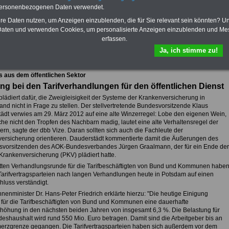
personenbezogenen Daten verwendet.
hre Daten nutzen, um Anzeigen einzublenden, die für Sie relevant sein könnten? U
aten und verwenden Cookies, um personalisierte Anzeigen einzublenden und Me
fsunfähigkeitsschutz - Für den Fall der Fälle: Hannoversche Leben
erfassen.
Ja, ich stimme zu!
sicht aller Meldungen aus dem öffentlichen Dienst
s aus dem öffentlichen Sektor
ng bei den Tarifverhandlungen für den öffentlichen Dienst
lädiert dafür, die Zweigleisigkeit der Systeme der Krankenversicherung in
nd nicht in Frage zu stellen. Der stellvertretende Bundesvorsitzende Klaus
ädt verwies am 29. März 2012 auf eine alte Winzerregel: Lobe den eigenen Wein,
he nicht den Tropfen des Nachbarn madig, lautet eine alte Verhaltensregel der
rn, sagte der dbb Vize. Daran sollten sich auch die Fachleute der
ersicherung orientieren. Dauderstädt kommentierte damit die Äußerungen des
svorsitzenden des AOK-Bundesverbandes Jürgen Graalmann, der für ein Ende der
 Krankenversicherung (PKV) plädiert hatte.
ritten Verhandlungsrunde für die Tarifbeschäftigten von Bund und Kommunen habe
 Tarifvertragsparteien nach langen Verhandlungen heute in Potsdam auf einen
hluss verständigt.
enminister Dr. Hans-Peter Friedrich erklärte hierzu: "Die heutige Einigung
 für die Tarifbeschäftigten von Bund und Kommunen eine dauerhafte
rhöhung in den nächsten beiden Jahren von insgesamt 6,3 %. Die Belastung für
eshaushalt wird rund 550 Mio. Euro betragen. Damit sind die Arbeitgeber bis an
erzgrenze gegangen. Die Tarifvertragsparteien haben sich außerdem vor dem