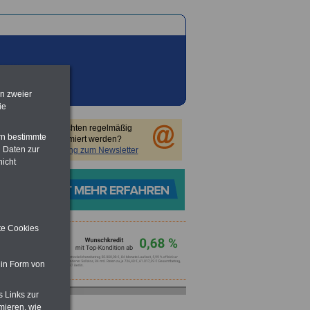
en zweier
ie
Sie möchten regelmäßig
rn bestimmte
informiert werden?
 Daten zur
Anmeldung zum Newsletter
nicht
ite Cookies
 in Form von
s Links zur
mieren, wie