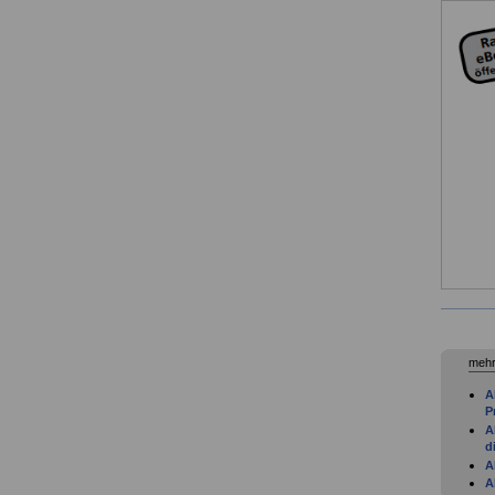
mehr
A
P
A
d
A
A