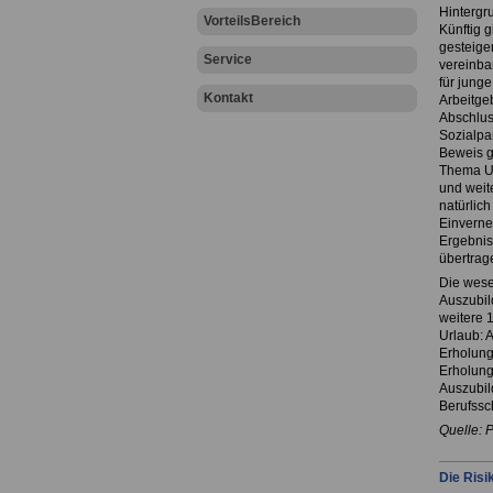
Hintergr
VorteilsBereich
Künftig 
gesteige
Service
vereinba
für junge
Kontakt
Arbeitgeb
Abschluss
Sozialpa
Beweis g
Thema Ur
und weite
natürlic
Einverne
Ergebnis
übertrag
Die wesen
Auszubil
weitere 
Urlaub: 
Erholung
Erholung
Auszubil
Berufssc
Quelle: 
Die Risi