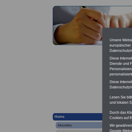
Unsere Websit
europäischer
Datenschutzri
Diese Interne
Dienste und F
Personalisier
personalisier
Aktuel
Diese Interne
Tarifv
Datenschutzric
Lesen Sie bit
ö
und lokalen S
Ver
Berufsu
Durch das Kli
Home
-
Krank
Cookies auf I
Online
Aktuelles
Wir gewähren D
Google-Websi
Zahn