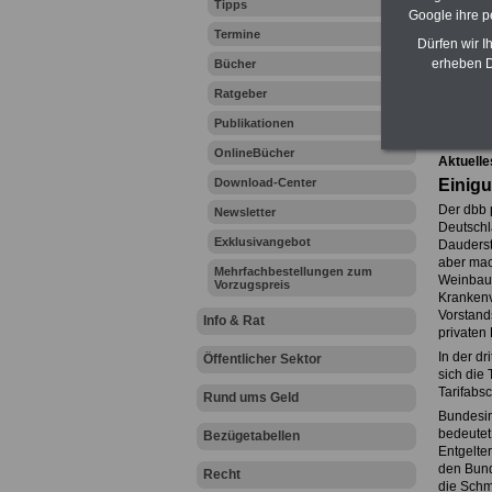
Tipps
Google ihre 
Termine
Dürfen wir I
erheben D
Bücher
Ihr Beru
Ratgeber
Publikationen
Zur Über
OnlineBücher
Aktuelle
Download-Center
Einigu
Der dbb p
Newsletter
Deutschla
Exklusivangebot
Dauderst
aber mac
Mehrfachbestellungen zum
Weinbaue
Vorzugspreis
Krankenv
Vorstand
Info & Rat
privaten
In der d
Öffentlicher Sektor
sich die
Tarifabsc
Rund ums Geld
Bundesinn
bedeutet
Bezügetabellen
Entgelte
den Bund
Recht
die Schm