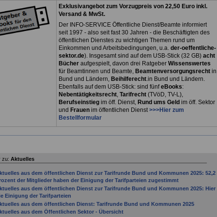
Exklusivangebot zum Vorzugpreis von 22,50 Euro inkl.
Versand & MwSt.
Der INFO-SERVICE Öffentliche Dienst/Beamte informiert
seit 1997 - also seit fast 30 Jahren - die Beschäftigten des
öffentlichen Dienstes zu wichtigen Themen rund um
Einkommen und Arbeitsbedingungen, u.a.
der-oeffentliche-
sektor.de
). Insgesamt sind auf dem USB-Stick (32 GB)
acht
Bücher
aufgespielt, davon drei
Ratgeber
Wissenswertes
für Beamtinnen und Beamte,
Beamtenversorgungsrecht
in
Bund und Ländern,
Beihilferecht
.in Bund und Ländern.
Ebenfalls auf dem USB-Stick: sind fünf
eBooks
:
Nebentätigkeitsrecht
,
Tarifrecht
(TVöD, TV-L),
Berufseinstieg
im öff. Dienst,
Rund ums Geld
im öff. Sektor
und
Frauen
im öffentlichen Dienst
>>>Hier zum
Bestellformular
 zu:
Aktuelles
ktuelles aus dem öffentlichen Dienst zur Tarifrunde Bund und Kommunen 2025: 52,2
rozent der Mitglieder haben der Einigung der Tarifparteien zugestimmt
ktuelles aus dem öffentlichen Dienst zur Tarifrunde Bund und Kommunen 2025: Hier
ie Einigung der Tarifparteien
ktuelles aus dem öffentlichen Dienst: Tarifrunde Bund und Kommunen 2025
ktuelles aus dem Öffentlichen Sektor - Übersicht