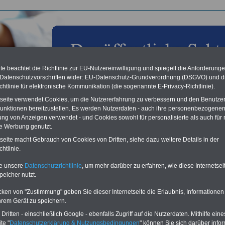
e beachtet die Richtlinie zur EU-Nutzereinwilligung und spiegelt die Anforderung
 Datenschutzvorschriften wider: EU-Datenschutz-Grundverordnung (DSGVO) und d
chtlinie für elektronische Kommunikation (die sogenannte E-Privacy-Richtlinie).
tseite verwendet Cookies, um die Nutzererfahrung zu verbessern und den Benutze
unktionen bereitzustellen. Es werden Nutzerdaten - auch ihre personenbezogenen
ung von Anzeigen verwendet - und Cookies sowohl für personalisierte als auch für 
te Werbung genutzt.
les aus der öffentlichen Verwaltung: Einigung bei den
tseite macht Gebrauch von Cookies von Dritten, siehe dazu weitere Details in der
erhandlungen für den öffentlichen Dienst; 31.03.2012
htlinie.
Vorteile für den
te unsere
Datenschutzrichtlinie
, um mehr darüber zu erfahren, wie diese Internetse
ffentlichen Dienst
peicher nutzt.
gleichen und sparen:
nfähigkeitsabsicherung
cken von "Zustimmung" geben Sie dieser Internetseite die Erlaubnis, Informationen
enzusatzversicherung
-
hrem Gerät zu speichern.
-Vergleich Gesetzliche
ritten - einschließlich Google - ebenfalls Zugriff auf die Nutzerdaten. Mithilfe eine
Krankenkassen
-
te "
Datenschutzerklärung & Nutzungsbedingungen
" können Sie sich darüber infor
zusatzversicherung
-