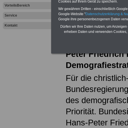
Cookies auf Ihrem Gerät zu speichern.
Aktuelles aus d
VorteilsBereich
Wir gewähren Dritten - einschließlich Google -
Google-Website "
Datenschutzerklärung & N
Sektor
Service
Google ihre personenbezogenen Daten verw
Kontakt
Jedes Alter
Dürfen wir Ihre Daten nutzen, um Anzeigen 
erheben Daten und verwenden Cookies, 
Bundesinnenmin
Peter Friedrich 
Demografiestra
Für die christlich
Bundesregierung 
des demografisc
Priorität. Bundes
Hans-Peter Fried