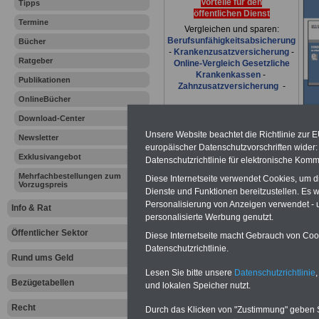
Vorteile für den
Tipps
öffentlichen Dienst
Termine
Vergleichen und sparen:
Berufsunfähigkeitsabsicherung
Bücher
-
Krankenzusatzversicherung
-
Ratgeber
Online-Vergleich Gesetzliche
Krankenkassen
-
Publikationen
Zahnzusatzversicherung
-
OnlineBücher
Download-Center
Unsere Website beachtet die Richtlinie zur 
Ihr Berufsunfäh
Newsletter
europäischer Datenschutzvorschriften wide
Exklusivangebot
Datenschutzrichtlinie für elektronische Komm
den Fall der Fä
Mehrfachbestellungen zum
Diese Internetseite verwendet Cookies, um 
Vorzugspreis
Dienste und Funktionen bereitzustellen. Es
Leben
Personalisierung von Anzeigen verwendet - un
Info & Rat
personalisierte Werbung genutzt.
Öffentlicher Sektor
Diese Internetseite macht Gebrauch von Cooki
Datenschutzrichtlinie.
Rund ums Geld
Zur Übersicht a
Lesen Sie bitte unsere
Datenschutzrichtlinie
,
Bezügetabellen
und lokalen Speicher nutzt.
dem öffentliche
Recht
Durch das Klicken von "Zustimmung" geben Sie