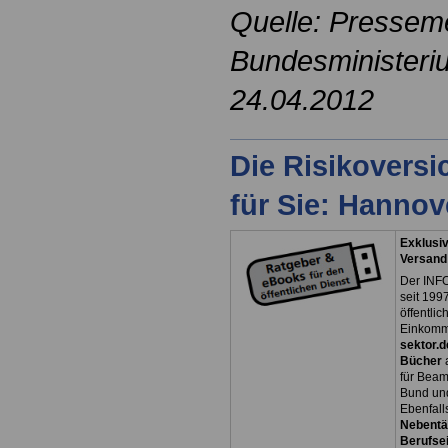
Quelle: Pressem
Bundesministeri
24.04.2012
Die Risikovers
für Sie: Hanno
Exklusiv
Versand
Der INFO
seit 1997
öffentli
Einkomm
sektor.d
Bücher
für Bea
Bund un
Ebenfall
Nebentät
Berufsei