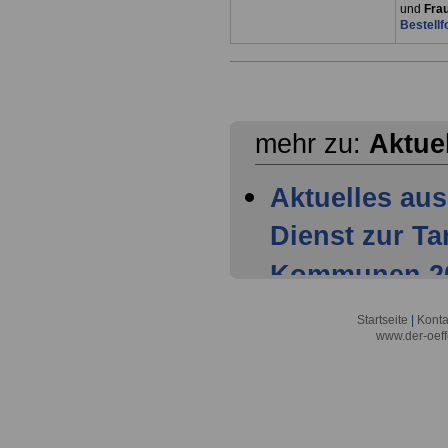
und
Fra
Bestellf
mehr zu:
Aktue
Aktuelles aus
Dienst zur T
Kommunen 202
Mitglieder ha
Startseite
|
Konta
www.der-oeff
Tarifparteien
Aktuelles aus
Dienst zur T