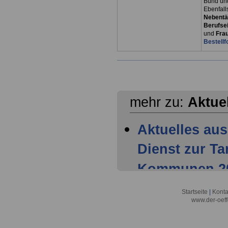
Bund un
Ebenfall
Nebentät
Berufsei
und
Fra
Bestellf
mehr zu:
Aktue
Aktuelles aus
Dienst zur T
Kommunen 202
Mitglieder ha
Startseite
|
Konta
www.der-oeff
Tarifparteien