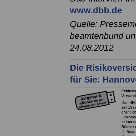
www.dbb.de
Quelle: Pressem
beamtenbund und 
24.08.2012
Die Risikovers
für Sie: Hanno
Exklusiv
Versand
Der INFO
seit 1997
öffentli
Einkomm
sektor.d
Bücher
für Bea