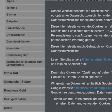
Tipps
Gesamtvera
Termine
Unsere Website beachtet die Richtlinie zur 
Bücher
europäischer Datenschutzvorschriften wide
24.08.2012
Datenschutzrichtlinie für elektronische Komm
Ratgeber
Diese Internetseite verwendet Cookies, um 
Publikationen
Dienste und Funktionen bereitzustellen. Es
Vorteile für den
OnlineBücher
Personalisierung von Anzeigen verwendet - un
öffentlichen Dienst
personalisierte Werbung genutzt.
Vergleichen und sparen:
Download-Center
Berufsunfähigkeitsabsicherung
Diese Internetseite macht Gebrauch von Cooki
Newsletter
-
Krankenzusatzversicherung
-
Datenschutzrichtlinie.
Online-Vergleich Gesetzliche
Exklusivangebot
Krankenkassen
-
Lesen Sie bitte unsere
Datenschutzrichtlinie
,
Zahnzusatzversicherung
-
Mehrfachbestellungen zum
und lokalen Speicher nutzt.
Vorzugspreis
Durch das Klicken von "Zustimmung" geben Sie
Info & Rat
Cookies auf Ihrem Gerät zu speichern.
Ihr Berufsunfäh
Öffentlicher Sektor
Wir gewähren Dritten - einschließlich Google -
Google-Website "
Datenschutzerklärung & N
den Fall der Fä
Rund ums Geld
Google ihre personenbezogenen Daten verw
Leben
Dürfen wir Ihre Daten nutzen, um Anzeigen 
Bezügetabellen
erheben Daten und verwenden Cookies, 
Recht