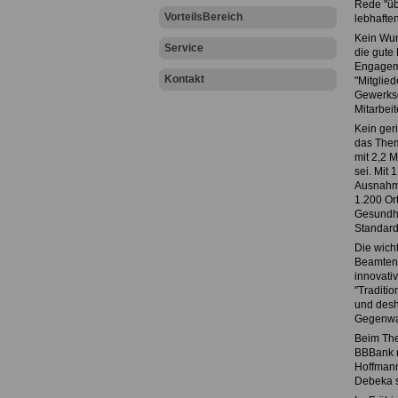
Rede "üb
VorteilsBereich
lebhafte
Kein Wun
Service
die gute
Engageme
Kontakt
"Mitglie
Gewerksc
Mitarbei
Kein ger
das Them
mit 2,2 M
sei. Mit 
Ausnahme
1.200 Or
Gesundhe
Standard
Die wich
Beamtenw
innovati
"Traditio
und desh
Gegenwar
Beim The
BBBank n
Hoffmann
Debeka s