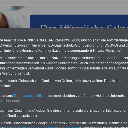
e beachtet die Richtlinie zur EU-Nutzereinwilligung und spiegelt die Anforderung
 Datenschutzvorschriften wider: EU-Datenschutz-Grundverordnung (DSGVO) und d
chtlinie für elektronische Kommunikation (die sogenannte E-Privacy-Richtlinie).
tseite verwendet Cookies, um die Nutzererfahrung zu verbessern und den Benutze
unktionen bereitzustellen. Es werden Nutzerdaten - auch ihre personenbezogenen
ung von Anzeigen verwendet - und Cookies sowohl für personalisierte als auch für 
te Werbung genutzt.
les aus der öffentlichen Verwaltung: Mehr als 3.000
tseite macht Gebrauch von Cookies von Dritten, siehe dazu weitere Details in der
ehmer nahmen an den Exklusiven Abenden für den
htlinie.
lichen Dienst teil; 28.01.2013
te unsere
Datenschutzrichtlinie
, um mehr darüber zu erfahren, wie diese Internetse
Vorteile für den
peicher nutzt.
ffentlichen Dienst
gleichen und sparen:
cken von "Zustimmung" geben Sie dieser Internetseite die Erlaubnis, Informationen
nfähigkeitsabsicherung
hrem Gerät zu speichern.
enzusatzversicherung
-
ritten - einschließlich Google - ebenfalls Zugriff auf die Nutzerdaten. Mithilfe eine
-Vergleich Gesetzliche