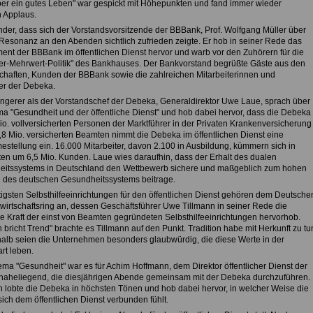
er ein gutes Leben" war gespickt mit Höhepunkten und fand immer wieder
n Applaus.
der, dass sich der Vorstandsvorsitzende der BBBank, Prof. Wolfgang Müller über
 Resonanz an den Abenden sichtlich zufrieden zeigte. Er hob in seiner Rede das
nt der BBBank im öffentlichen Dienst hervor und warb vor den Zuhörern für die
der-Mehrwert-Politik" des Bankhauses. Der Bankvorstand begrüßte Gäste aus den
haften, Kunden der BBBank sowie die zahlreichen Mitarbeiterinnen und
ter der Debeka.
ingerer als der Vorstandschef der Debeka, Generaldirektor Uwe Laue, sprach über
a "Gesundheit und der öffentliche Dienst" und hob dabei hervor, dass die Debeka
io. vollversicherten Personen der Marktführer in der Privaten Krankenversicherung
1,8 Mio. versicherten Beamten nimmt die Debeka im öffentlichen Dienst eine
stellung ein. 16.000 Mitarbeiter, davon 2.100 in Ausbildung, kümmern sich in
ten um 6,5 Mio. Kunden. Laue wies daraufhin, dass der Erhalt des dualen
itssystems in Deutschland den Wettbewerb sichere und maßgeblich zum hohen
 des deutschen Gesundheitssystems beitrage.
tigsten Selbsthilfeeinrichtungen für den öffentlichen Dienst gehören dem Deutsche
irtschaftsring an, dessen Geschäftsführer Uwe Tillmann in seiner Rede die
ve Kraft der einst von Beamten gegründeten Selbsthilfeeinrichtungen hervorhob.
n bricht Trend" brachte es Tillmann auf den Punkt. Tradition habe mit Herkunft zu tu
alb seien die Unternehmen besonders glaubwürdig, die diese Werte in der
t leben.
ma "Gesundheit" war es für Achim Hoffmann, dem Direktor öffentlicher Dienst der
aheliegend, die diesjährigen Abende gemeinsam mit der Debeka durchzuführen.
 lobte die Debeka in höchsten Tönen und hob dabei hervor, in welcher Weise die
ich dem öffentlichen Dienst verbunden fühlt.