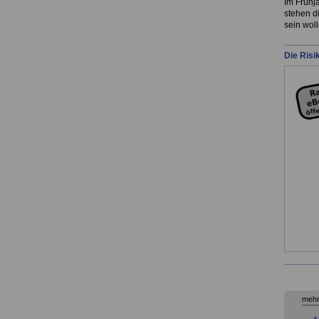
Im Frühja
stehen d
sein wol
Die Risi
mehr