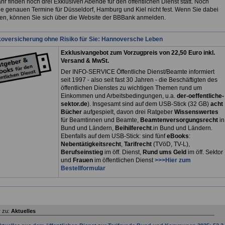
hr finden noch drei Exklusiven Abende für den öffentlichen Dienst statt. Noch
ie genauen Termine für Düsseldorf, Hamburg und Kiel nicht fest. Wenn Sie dabei
len, können Sie sich über die Website der BBBank anmelden.
koversicherung ohne Risiko für Sie: Hannoversche Leben
Exklusivangebot zum Vorzugpreis von 22,50 Euro inkl.
Versand & MwSt.
Der INFO-SERVICE Öffentliche Dienst/Beamte informiert
seit 1997 - also seit fast 30 Jahren - die Beschäftigten des
öffentlichen Dienstes zu wichtigen Themen rund um
Einkommen und Arbeitsbedingungen, u.a.
der-oeffentliche-
sektor.de
). Insgesamt sind auf dem USB-Stick (32 GB)
acht
Bücher
aufgespielt, davon drei
Ratgeber
Wissenswertes
für Beamtinnen und Beamte,
Beamtenversorgungsrecht
in
Bund und Ländern,
Beihilferecht
.in Bund und Ländern.
Ebenfalls auf dem USB-Stick: sind fünf
eBooks
:
Nebentätigkeitsrecht
,
Tarifrecht
(TVöD, TV-L),
Berufseinstieg
im öff. Dienst,
Rund ums Geld
im öff. Sektor
und
Frauen
im öffentlichen Dienst
>>>Hier zum
Bestellformular
 zu:
Aktuelles