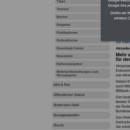
Google-Websi
Tipps
Zahn
Google ihre 
Termine
Dürfen wir I
Bücher
erheben D
Ratgeber
Ihr Beru
Publikationen
OnlineBücher
Zur Über
Download-Center
Aktuelle
Mehr 
Newsletter
für de
Exklusivangebot
Vergange
Exklusiv
Mehrfachbestellungen zum
war dies
Vorzugspreis
Neben Ku
Info & Rat
auch Mita
BBBank 
Öffentlicher Sektor
Den best
fanden 5
Rund ums Geld
die Rede
Bundesauß
Bezügetabellen
Den Reko
Karlsruh
Recht
Sie erle