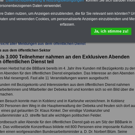
te "
Datenschutzerklärung & Nutzungsbedingungen
" können Sie sich darüber infor
Krankenkassen
-
zusatzversicherung
-
personenbezogenen Daten verwendet.
hre Daten nutzen, um Anzeigen einzublenden, die für Sie relevant sein könnten? U
aten und verwenden Cookies, um personalisierte Anzeigen einzublenden und Me
erfassen.
fsunfähigkeitsschutz - Für den Fall der Fälle: Hannoversche Leben
Ja, ich stimme zu!
sicht aller Meldungen aus dem öffentlichen Dienst
s aus dem öffentlichen Sektor
als 3.000 Teilnehmer nahmen an den Exklusiven Abenden
n öffentlichen Dienst teil
nen Herbst hat die BBBank bereits im 4. Jahr ihre Kunden mit Bezügekonto zu de
en Abenden für den öffentlichen Dienst eingeladen. Das Interesse an den Abenden
es Mal riesengroß. Fast alle 11 Veranstaltungen waren ausgebucht.
nden mit Bezügekonto und Interessierten aus dem öffentlichen Dienst nahmen
rbeiterinnen und Mitarbeiter der Debeka teil und konnten sich so ein Bild über die
machen.
en Besuch konnte man in Koblenz und in Karlsruhe verzeichnen. In Koblenz
00 Personen den Weg in die Hauptverwaltung der Debeka und freuten sich dort au
 eines gut gelaunten Dr. Klaus Kinkel. Der einstige Vizekanzler und
enminister a.D. streifte fast alle wichtigen politischen Felder.
rdbesuch aller Abende für den öffentlichen Dienst gab es am Sitz der BBBank in
e. Das vollbesetzte Konzerthaus bildete mit 800 Personen eine imposante Kulisse.
bten einen wortgewandten Bundesarbeitsminister a. D. Dr. Norbert Blüm. Seine