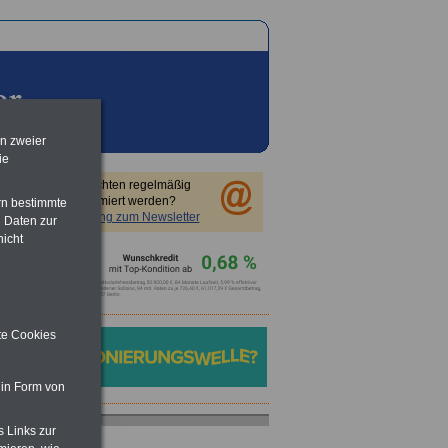
en zweier
ie
Sie möchten regelmäßig
informiert werden?
rn bestimmte
Anmeldung zum Newsletter
 Daten zur
nicht
ite Cookies
 in Form von
s Links zur