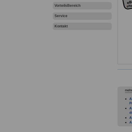
VorteilsBereich
Service
Kontakt
mehr
A
P
A
d
A
A
A
B