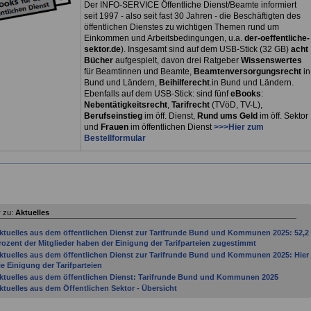
Der INFO-SERVICE Öffentliche Dienst/Beamte informiert
seit 1997 - also seit fast 30 Jahren - die Beschäftigten des
öffentlichen Dienstes zu wichtigen Themen rund um
Einkommen und Arbeitsbedingungen, u.a.
der-oeffentliche-
sektor.de
). Insgesamt sind auf dem USB-Stick (32 GB)
acht
Bücher
aufgespielt, davon drei
Ratgeber
Wissenswertes
für Beamtinnen und Beamte,
Beamtenversorgungsrecht
in
Bund und Ländern,
Beihilferecht
.in Bund und Ländern.
Ebenfalls auf dem USB-Stick: sind fünf
eBooks
:
Nebentätigkeitsrecht
,
Tarifrecht
(TVöD, TV-L),
Berufseinstieg
im öff. Dienst,
Rund ums Geld
im öff. Sektor
und
Frauen
im öffentlichen Dienst
>>>Hier zum
Bestellformular
 zu:
Aktuelles
ktuelles aus dem öffentlichen Dienst zur Tarifrunde Bund und Kommunen 2025: 52,2
rozent der Mitglieder haben der Einigung der Tarifparteien zugestimmt
ktuelles aus dem öffentlichen Dienst zur Tarifrunde Bund und Kommunen 2025: Hier
ie Einigung der Tarifparteien
ktuelles aus dem öffentlichen Dienst: Tarifrunde Bund und Kommunen 2025
ktuelles aus dem Öffentlichen Sektor - Übersicht
ktuelles aus dem öffentlichen Sektor: Bundesregierung beschließt Gesetzentwurf zu
esoldungsanpassung