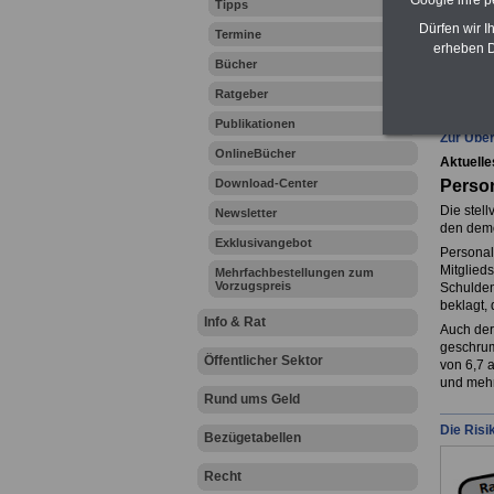
Google ihre 
Tipps
Dürfen wir I
Termine
erheben D
Bücher
Ihr Beru
Ratgeber
Publikationen
Zur Über
OnlineBücher
Aktuelle
Download-Center
Person
Die stell
Newsletter
den demo
Exklusivangebot
Personal
Mitglied
Mehrfachbestellungen zum
Vorzugspreis
Schulden
beklagt,
Info & Rat
Auch der
geschrum
Öffentlicher Sektor
von 6,7 
und mehr
Rund ums Geld
Die Risi
Bezügetabellen
Recht