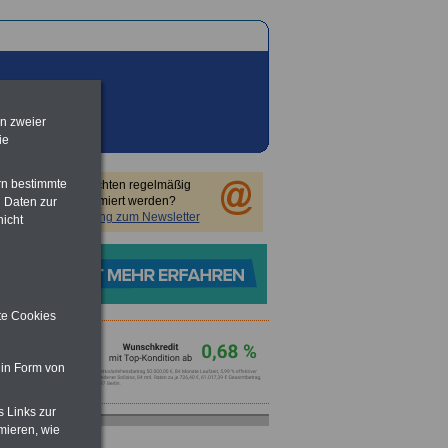
en zweier
ie
rn bestimmte
Sie möchten regelmäßig
informiert werden?
 Daten zur
Anmeldung zum Newsletter
nicht
m
ite Cookies
 in Form von
s Links zur
mieren, wie