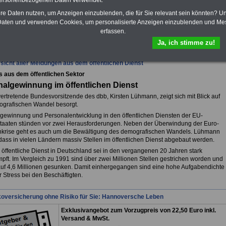
personenbezogenen Daten verwendet.
hre Daten nutzen, um Anzeigen einzublenden, die für Sie relevant sein könnten? U
aten und verwenden Cookies, um personalisierte Anzeigen einzublenden und Me
erfassen.
fsunfähigkeitsschutz - Für den Fall der Fälle: Hannoversche Leben
Ja, ich stimme zu!
sicht aller Meldungen aus dem öffentlichen Dienst
s aus dem öffentlichen Sektor
algewinnung im öffentlichen Dienst
vertretende Bundesvorsitzende des dbb, Kirsten Lühmann, zeigt sich mit Blick auf
grafischen Wandel besorgt.
gewinnung und Personalentwicklung in den öffentlichen Diensten der EU-
staaten stünden vor zwei Herausforderungen. Neben der Überwindung der Euro-
krise geht es auch um die Bewältigung des demografischen Wandels. Lühmann
 dass in vielen Ländern massiv Stellen im öffentlichen Dienst abgebaut werden.
 öffentliche Dienst in Deutschland sei in den vergangenen 20 Jahren stark
pft. Im Vergleich zu 1991 sind über zwei Millionen Stellen gestrichen worden und
auf 4,6 Millionen gesunken. Damit einhergegangen sind eine hohe Aufgabendichte
 Stress bei den Beschäftigten.
koversicherung ohne Risiko für Sie: Hannoversche Leben
Exklusivangebot zum Vorzugpreis von 22,50 Euro inkl.
Versand & MwSt.