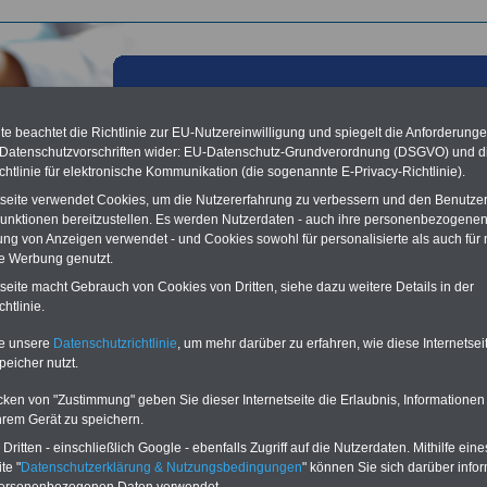
e beachtet die Richtlinie zur EU-Nutzereinwilligung und spiegelt die Anforderung
 Datenschutzvorschriften wider: EU-Datenschutz-Grundverordnung (DSGVO) und d
chtlinie für elektronische Kommunikation (die sogenannte E-Privacy-Richtlinie).
tseite verwendet Cookies, um die Nutzererfahrung zu verbessern und den Benutze
unktionen bereitzustellen. Es werden Nutzerdaten - auch ihre personenbezogenen
ung von Anzeigen verwendet - und Cookies sowohl für personalisierte als auch für 
te Werbung genutzt.
tseite macht Gebrauch von Cookies von Dritten, siehe dazu weitere Details in der
les aus der öffentlichen Verwaltung: Personalgewinnung i
htlinie.
lichen Dienst; 08.12.2013
te unsere
Datenschutzrichtlinie
, um mehr darüber zu erfahren, wie diese Internetse
Vorteile für den
peicher nutzt.
ffentlichen Dienst
gleichen und sparen:
cken von "Zustimmung" geben Sie dieser Internetseite die Erlaubnis, Informationen
nfähigkeitsabsicherung
hrem Gerät zu speichern.
enzusatzversicherung
-
ritten - einschließlich Google - ebenfalls Zugriff auf die Nutzerdaten. Mithilfe eine
-Vergleich Gesetzliche
Krankenkassen
-
te "
Datenschutzerklärung & Nutzungsbedingungen
" können Sie sich darüber infor
zusatzversicherung
-