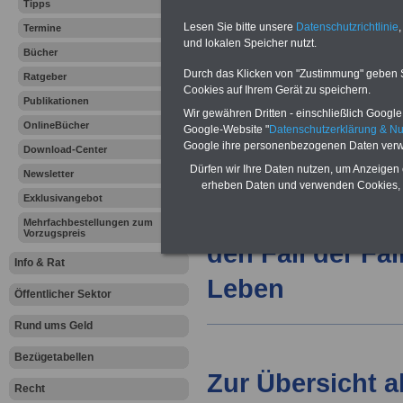
Tipps
Lesen Sie bitte unsere
Datenschutzrichtlinie
,
Termine
Vorteile für den
und lokalen Speicher nutzt.
Bücher
öffentlichen Dienst
Vergleichen und sparen:
Durch das Klicken von "Zustimmung" geben Sie
Ratgeber
Berufsunfähigkeitsabsicherung
Cookies auf Ihrem Gerät zu speichern.
Publikationen
-
Krankenzusatzversicherung
-
Wir gewähren Dritten - einschließlich Google -
Online-Vergleich Gesetzliche
OnlineBücher
Google-Website "
Datenschutzerklärung & N
Krankenkassen
-
Zahnzusatzversicherung
-
Google ihre personenbezogenen Daten verw
Download-Center
Dürfen wir Ihre Daten nutzen, um Anzeigen 
Newsletter
erheben Daten und verwenden Cookies, 
Exklusivangebot
Ihr Berufsunfäh
Mehrfachbestellungen zum
Vorzugspreis
den Fall der Fä
Info & Rat
Leben
Öffentlicher Sektor
Rund ums Geld
Bezügetabellen
Zur Übersicht a
Recht