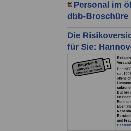
Personal im öf
dbb-Broschüre
Die Risikovers
für Sie: Hanno
Exklusiv
Versand
Der INFO
seit 1997
öffentli
Einkomm
sektor.d
Bücher
für Bea
Bund un
Ebenfall
Nebentät
Berufsei
und
Fra
Bestellf