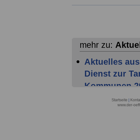
mehr zu:
Aktue
Aktuelles aus
Dienst zur T
Kommunen 202
Mitglieder ha
Startseite
|
Konta
www.der-oeff
Tarifparteien
Aktuelles aus
Dienst zur T