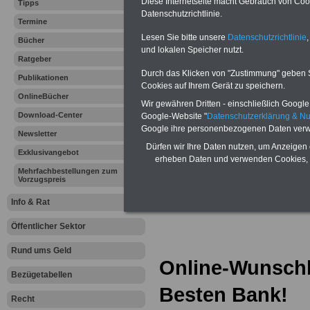
Diese Internetseite macht Gebrauch von Cooki
Tipps
Online-Vergleich Gesetzliche
Datenschutzrichtlinie.
Krankenkassen
-
Termine
Zahnzusatzversicherung
-
Lesen Sie bitte unsere
Datenschutzrichtlinie
,
Bücher
und lokalen Speicher nutzt.
Ratgeber
Durch das Klicken von "Zustimmung" geben Sie
Ihr Berufsunfäh
Publikationen
Cookies auf Ihrem Gerät zu speichern.
OnlineBücher
den Fall der Fä
Wir gewähren Dritten - einschließlich Google -
Download-Center
Google-Website "
Datenschutzerklärung & N
Google ihre personenbezogenen Daten verw
Leben
Newsletter
Dürfen wir Ihre Daten nutzen, um Anzeigen 
Exklusivangebot
erheben Daten und verwenden Cookies, 
Mehrfachbestellungen zum
Vorzugspreis
Info & Rat
Öffentlicher Sektor
Rund ums Geld
Online-Wunschk
Bezügetabellen
Besten Bank!
Recht