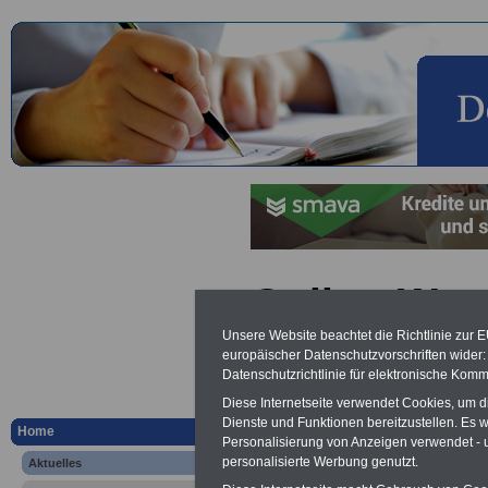
Online-Wun
der Besten
Unsere Website beachtet die Richtlinie zur 
europäischer Datenschutzvorschriften wide
Datenschutzrichtlinie für elektronische Komm
Vorteile für den
Diese Internetseite verwendet Cookies, um 
öffentlichen Dienst
Dienste und Funktionen bereitzustellen. Es
Home
Personalisierung von Anzeigen verwendet - un
Vergleichen und sparen:
Berufsunfähigkeitsabsicherung
personalisierte Werbung genutzt.
Aktuelles
-
Krankenzusatzversicherung
-