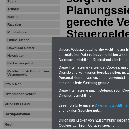
Tipps
Planungssi
Termine
Bücher
gerechte Ve
Ratgeber
Steuergelde
Publikationen
OnlineBücher
Download-Center
Vorteile für den
Unsere Website beachtet die Richtlinie zur 
öffentlichen Dienst
europäischer Datenschutzvorschriften wide
Newsletter
Vergleichen und sparen:
Datenschutzrichtlinie für elektronische Komm
Exklusivangebot
Berufsunfähigkeitsabsicherung
Diese Internetseite verwendet Cookies, um 
-
Krankenzusatzversicherung
-
Mehrfachbestellungen zum
Dienste und Funktionen bereitzustellen. Es
Online-Vergleich Gesetzliche
Vorzugspreis
Krankenkassen
-
Personalisierung von Anzeigen verwendet - un
Zahnzusatzversicherung
-
personalisierte Werbung genutzt.
Info & Rat
Diese Internetseite macht Gebrauch von Cooki
Öffentlicher Sektor
Datenschutzrichtlinie.
Ihr Berufsunfäh
Rund ums Geld
Lesen Sie bitte unsere
Datenschutzrichtlinie
,
und lokalen Speicher nutzt.
den Fall der Fä
Bezügetabellen
Durch das Klicken von "Zustimmung" geben Sie
Recht
Leben
Cookies auf Ihrem Gerät zu speichern.