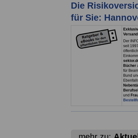
Die Risikovers
für Sie: Hanno
Exklusiv
Versand
Der INFO
seit 1997
öffentli
Einkomm
sektor.d
Bücher
für Bea
Bund un
Ebenfall
Nebentät
Berufsei
und
Fra
Bestellf
mehr zu:
Aktue