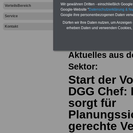
Wir gewähren Dritten - einschließlich Google -
VorteilsBereich
Google-Website "
Datenschutzerklärung & N
Google ihre personenbezogenen Daten verw
Service
Dürfen wir Ihre Daten nutzen, um Anzeigen 
Kontakt
Zur Übersicht a
erheben Daten und verwenden Cookies, 
dem öffentliche
Aktuelles aus d
Sektor:
Start der V
DGG Chef:
sorgt für
Planungssi
gerechte Ve