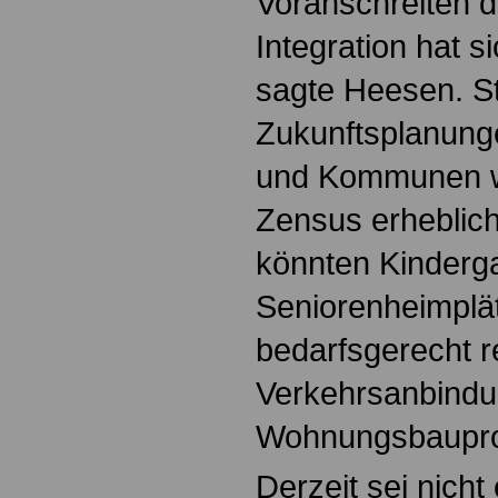
Voranschreiten 
Integration hat s
sagte Heesen. St
Zukunftsplanung
und Kommunen w
Zensus erheblich 
könnten Kinderg
Seniorenheimplä
bedarfsgerecht r
Verkehrsanbindu
Wohnungsbaupro
Derzeit sei nich