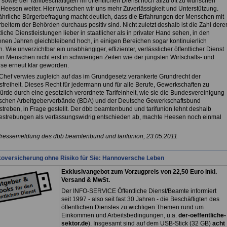
sowie der Tarifbeschäftigten im öffentlichen Dienst noch allzu oft zu wünschen
o Heesen weiter. Hier wünschen wir uns mehr Zuverlässigkeit und Unterstützung.
ährliche Bürgerbefragung macht deutlich, dass die Erfahrungen der Menschen mit
beitern der Behörden durchaus positiv sind. Nicht zuletzt deshalb ist die Zahl derer
tliche Dienstleistungen lieber in staatlicher als in privater Hand sehen, in den
nen Jahren gleichbleibend hoch, in einigen Bereichen sogar kontinuierlich
. Wie unverzichtbar ein unabhängiger, effizienter, verlässlicher öffentlicher Dienst
den Menschen nicht erst in schwierigen Zeiten wie der jüngsten Wirtschafts- und
ise erneut klar geworden.
Chef verwies zugleich auf das im Grundgesetz verankerte Grundrecht der
sfreiheit. Dieses Recht für jedermann und für alle Berufe, Gewerkschaften zu
ürde durch eine gesetzlich verordnete Tarifeinheit, wie sie die Bundesvereinigung
schen Arbeitgeberverbände (BDA) und der Deutsche Gewerkschaftsbund
treben, in Frage gestellt. Der dbb beamtenbund und tarifunion lehnt deshalb
estrebungen als verfassungswidrig entschieden ab, machte Heesen noch einmal
Pressemeldung des dbb beamtenbund und tarifunion, 23.05.2011
koversicherung ohne Risiko für Sie: Hannoversche Leben
Exklusivangebot zum Vorzugpreis von 22,50 Euro inkl.
Versand & MwSt.
Der INFO-SERVICE Öffentliche Dienst/Beamte informiert
seit 1997 - also seit fast 30 Jahren - die Beschäftigten des
öffentlichen Dienstes zu wichtigen Themen rund um
Einkommen und Arbeitsbedingungen, u.a.
der-oeffentliche-
sektor.de
). Insgesamt sind auf dem USB-Stick (32 GB)
acht