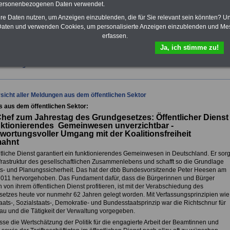
personenbezogenen Daten verwendet.
enzusatzversicherung
-
-Vergleich Gesetzliche
hre Daten nutzen, um Anzeigen einzublenden, die für Sie relevant sein könnten? U
Krankenkassen
-
aten und verwenden Cookies, um personalisierte Anzeigen einzublenden und Me
zusatzversicherung
-
erfassen.
Ja, ich stimme zu!
fsunfähigkeitsschutz - Für den Fall der Fälle: Hannoversche Leben
sicht aller Meldungen aus dem öffentlichen Sektor
s aus dem öffentlichen Sektor:
ef zum Jahrestag des Grundgesetzes: Öffentlicher Dienst
nktionierendes Gemeinwesen unverzichtbar -
wortungsvoller Umgang mit der Koalitionsfreiheit
ahnt
ntliche Dienst garantiert ein funktionierendes Gemeinwesen in Deutschland. Er sorg
Infrastruktur des gesellschaftlichen Zusammenlebens und schafft so die Grundlage
ts- und Planungssicherheit. Das hat der dbb Bundesvorsitzende Peter Heesen am
2011 hervorgehoben. Das Fundament dafür, dass die Bürgerinnen und Bürger
h von ihrem öffentlichen Dienst profitieren, ist mit der Verabschiedung des
etzes heute vor nunmehr 62 Jahren gelegt worden. Mit Verfassungsprinzipien wie
ats-, Sozialstaats-, Demokratie- und Bundesstaatsprinzip war die Richtschnur für
au und die Tätigkeit der Verwaltung vorgegeben.
sse die Wertschätzung der Politik für die engagierte Arbeit der Beamtinnen und