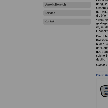
Beamten 
übrig, s
VorteilsBereich
Unsere j
den Mitar
Service
die öffen
vergange
Kontakt
gestiegen
ist, sei 
Finanzkr
Der dbb 
Koalition
bilden, w
der Deut
(DGB)ans
solche B
deutlich.
Quelle: 
Die Risi