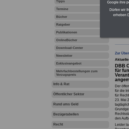
Tipps
Google ihre 
-
Krank
Online
Termine
Dürfen wir I
erheben D
Zahn
Bücher
Ratgeber
Publikationen
Ihr Beru
OnlineBücher
Download-Center
Zur Über
Newsletter
Aktuelle
Exklusivangebot
DBB Ch
für fu
Mehrfachbestellungen zum
Verant
Vorzugspreis
angem
Info & Rat
Der öffe
für die 
Öffentlicher Sektor
für Rech
23. Mai 
Rund ums Geld
tagtäglic
Grundges
Rechtssta
Bezügetabellen
den Aufb
Recht
Leider la