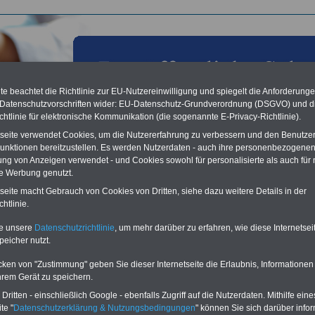
e beachtet die Richtlinie zur EU-Nutzereinwilligung und spiegelt die Anforderung
 Datenschutzvorschriften wider: EU-Datenschutz-Grundverordnung (DSGVO) und d
chtlinie für elektronische Kommunikation (die sogenannte E-Privacy-Richtlinie).
tseite verwendet Cookies, um die Nutzererfahrung zu verbessern und den Benutze
unktionen bereitzustellen. Es werden Nutzerdaten - auch ihre personenbezogenen
ung von Anzeigen verwendet - und Cookies sowohl für personalisierte als auch für 
te Werbung genutzt.
les aus der öffentlichen Verwaltung: DBB Chef zum
tseite macht Gebrauch von Cookies von Dritten, siehe dazu weitere Details in der
tag des Grundgesetzes: Öffentlicher Dienst für
htlinie.
onierendes Gemeinwesen unverzichtbar -
te unsere
Datenschutzrichtlinie
, um mehr darüber zu erfahren, wie diese Internetse
wortungsvoller Umgang mit der Koalitionsfreiheit
peicher nutzt.
ahnt; 23.05.2011
cken von "Zustimmung" geben Sie dieser Internetseite die Erlaubnis, Informationen
Vorteile für den
hrem Gerät zu speichern.
ffentlichen Dienst
ritten - einschließlich Google - ebenfalls Zugriff auf die Nutzerdaten. Mithilfe eine
gleichen und sparen:
te "
Datenschutzerklärung & Nutzungsbedingungen
" können Sie sich darüber infor
nfähigkeitsabsicherung