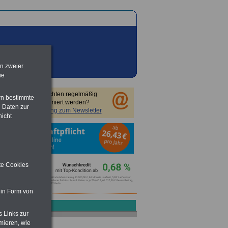
en zweier
ie
Sie möchten regelmäßig
rn bestimmte
informiert werden?
 Daten zur
Anmeldung zum Newsletter
nicht
ite Cookies
 in Form von
s Links zur
mieren, wie