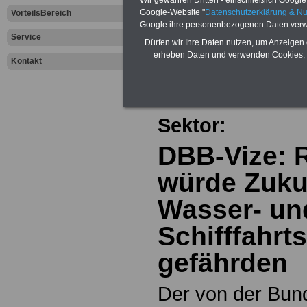
Wir gewähren Dritten - einschließlich Google -
Google-Website "
Datenschutzerklärung & N
VorteilsBereich
Google ihre personenbezogenen Daten verw
Zur Übersicht a
Service
Dürfen wir Ihre Daten nutzen, um Anzeigen 
erheben Daten und verwenden Cookies, 
Kontakt
dem öffentliche
Aktuelles aus d
Sektor:
DBB-Vize: 
würde Zuku
Wasser- un
Schifffahrt
gefährden
Der von der Bun