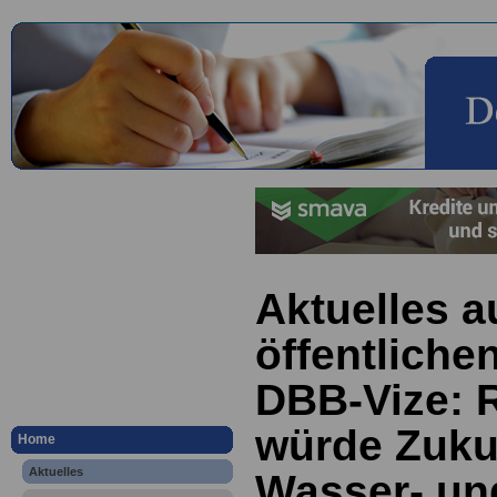
Aktuelles a
öffentliche
DBB-Vize: 
würde Zuku
Home
Aktuelles
Wasser- un