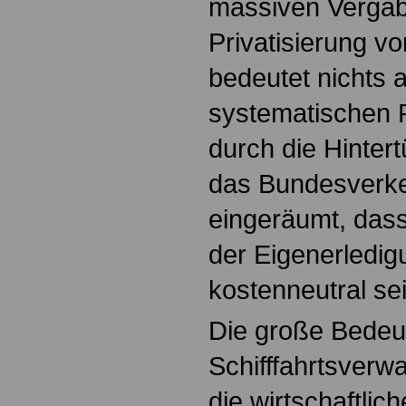
massiven Vergab
Privatisierung v
bedeutet nichts 
systematischen
durch die Hinter
das Bundesverke
eingeräumt, das
der Eigenerledig
kostenneutral se
Die große Bedeu
Schifffahrtsverw
die wirtschaftlic