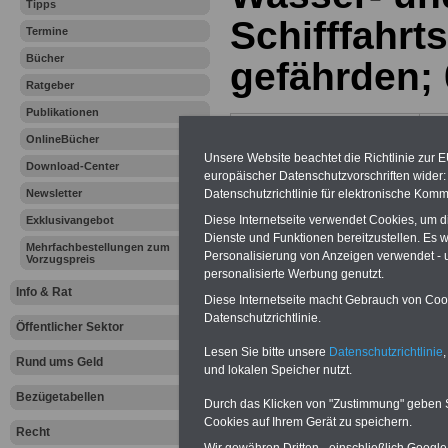
Tipps
Schifffahrt
Termine
Bücher
gefährden; 
Ratgeber
Publikationen
Vorteile für den
OnlineBücher
öffentlichen Dienst
Unsere Website beachtet die Richtlinie zur 
Vergleichen und sparen:
Download-Center
europäischer Datenschutzvorschriften wide
Berufsunfähigkeitsabsicherung
Newsletter
Datenschutzrichtlinie für elektronische Komm
-
Krankenzusatzversicherung
-
Online-Vergleich Gesetzliche
Diese Internetseite verwendet Cookies, um 
Exklusivangebot
Krankenkassen
-
Dienste und Funktionen bereitzustellen. Es
Zahnzusatzversicherung
-
Mehrfachbestellungen zum
Personalisierung von Anzeigen verwendet - un
Vorzugspreis
personalisierte Werbung genutzt.
Info & Rat
Diese Internetseite macht Gebrauch von Cooki
Ihr Berufsunfäh
Datenschutzrichtlinie.
Öffentlicher Sektor
Lesen Sie bitte unsere
Datenschutzrichtlinie
,
den Fall der Fä
Rund ums Geld
und lokalen Speicher nutzt.
Leben
Bezügetabellen
Durch das Klicken von "Zustimmung" geben Sie
Cookies auf Ihrem Gerät zu speichern.
Recht