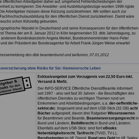
die öffentlichen Arbeitgeber daher auf, umgehend Fehlentscheidungen der
nheit zu korrigieren: Die Anwärter- und Ausbildungsbezüge wurden 1998 rigide
 Die Arbeitgeber müssen diese Kürzung zurücknehmen. Wir sollten auch zur
 Fachhochschulausbildung für den öffentlichen Dienst zurückkehren. Damit wäre
wuchs schon frühzeitig gebunden.
graphische Wandel in Deutschland und seine Konsequenzen für den öffentlichen
ind Thema der am 8. Januar 2012 in Köln beginnenden 53. dbb Jahrestagung, zu
r anderem Bundeskanzlerin Angela Merkel, Bundesinnenminister Hans-Peter
h und der Präsident der Bundesagentur für Arbeit Frank-Jürgen Weise erwartet
Pressemeldung des dbb beamtenbund und tarifunion, 07.01.2012
koversicherung ohne Risiko für Sie: Hannoversche Leben
Exklusivangebot zum Vorzugpreis von 22,50 Euro inkl.
Versand & MwSt.
Der INFO-SERVICE Öffentliche Dienst/Beamte informiert
seit 1997 - also seit fast 30 Jahren - die Beschäftigten des
öffentlichen Dienstes zu wichtigen Themen rund um
Einkommen und Arbeitsbedingungen, u.a.
der-oeffentliche-
sektor.de
). Insgesamt sind auf dem USB-Stick (32 GB)
acht
Bücher
aufgespielt, davon drei
Ratgeber
Wissenswertes
für Beamtinnen und Beamte,
Beamtenversorgungsrecht
in
Bund und Ländern,
Beihilferecht
.in Bund und Ländern.
Ebenfalls auf dem USB-Stick: sind fünf
eBooks
:
Nebentätigkeitsrecht
,
Tarifrecht
(TVöD, TV-L),
Berufseinstieg
im öff. Dienst,
Rund ums Geld
im öff. Sektor