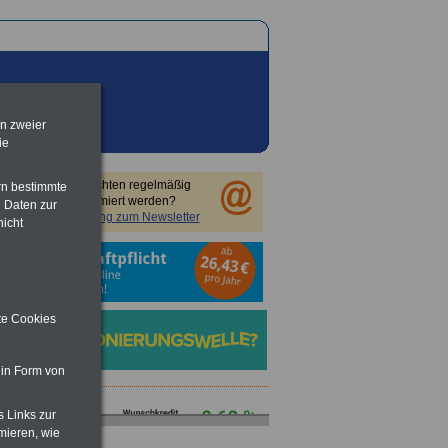
en zweier
ie
Sie möchten regelmäßig
rn bestimmte
informiert werden?
 Daten zur
Anmeldung zum Newsletter
nicht
ite Cookies
 in Form von
s Links zur
mieren, wie