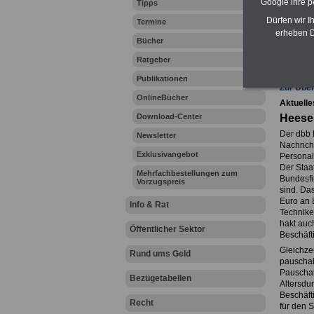
Google ihre 
Tipps
Dürfen wir I
Termine
erheben D
Bücher
Ihr Beru
Ratgeber
Publikationen
Zur Über
OnlineBücher
Aktuelle
Download-Center
Heese
Der dbb 
Newsletter
Nachrich
Exklusivangebot
Personal
Der Staa
Mehrfachbestellungen zum
Bundesfin
Vorzugspreis
sind. Das
Euro an 
Info & Rat
Technike
hakt auch
Öffentlicher Sektor
Beschäfti
Gleichze
Rund ums Geld
pauschal
Pauschal
Bezügetabellen
Altersdur
Beschäft
Recht
für den 