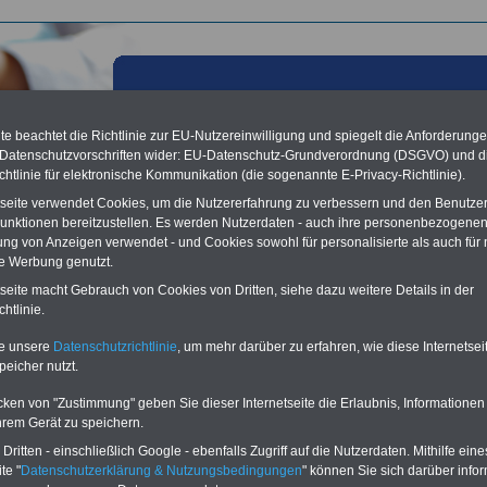
e beachtet die Richtlinie zur EU-Nutzereinwilligung und spiegelt die Anforderung
 Datenschutzvorschriften wider: EU-Datenschutz-Grundverordnung (DSGVO) und d
chtlinie für elektronische Kommunikation (die sogenannte E-Privacy-Richtlinie).
tseite verwendet Cookies, um die Nutzererfahrung zu verbessern und den Benutze
unktionen bereitzustellen. Es werden Nutzerdaten - auch ihre personenbezogenen
ung von Anzeigen verwendet - und Cookies sowohl für personalisierte als auch für 
te Werbung genutzt.
les aus der öffentlichen Verwaltung: Heesen - Staat ist auf
tseite macht Gebrauch von Cookies von Dritten, siehe dazu weitere Details in der
htlinie.
eg zur Lachnummer; 97.01.2012
te unsere
Datenschutzrichtlinie
, um mehr darüber zu erfahren, wie diese Internetse
Vorteile für den
peicher nutzt.
ffentlichen Dienst
gleichen und sparen:
cken von "Zustimmung" geben Sie dieser Internetseite die Erlaubnis, Informationen
nfähigkeitsabsicherung
hrem Gerät zu speichern.
enzusatzversicherung
-
-Vergleich Gesetzliche
ritten - einschließlich Google - ebenfalls Zugriff auf die Nutzerdaten. Mithilfe eine
Krankenkassen
-
te "
Datenschutzerklärung & Nutzungsbedingungen
" können Sie sich darüber infor
zusatzversicherung
-