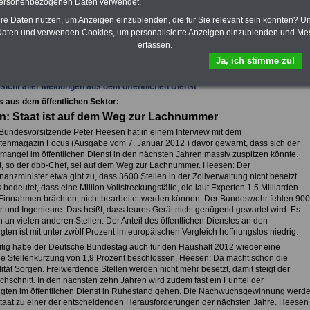
personenbezogenen Daten verwendet.
hre Daten nutzen, um Anzeigen einzublenden, die für Sie relevant sein könnten? U
aten und verwenden Cookies, um personalisierte Anzeigen einzublenden und Me
erfassen.
fsunfähigkeitsschutz - Für den Fall der Fälle: Hannoversche Leben
Ja, ich stimme zu!
sicht aller Meldungen aus dem öffentlichen Dienst
s aus dem öffentlichen Sektor:
n: Staat ist auf dem Weg zur Lachnummer
Bundesvorsitzende Peter Heesen hat in einem Interview mit dem
tenmagazin Focus (Ausgabe vom 7. Januar 2012 ) davor gewarnt, dass sich der
mangel im öffentlichen Dienst in den nächsten Jahren massiv zuspitzen könnte.
t, so der dbb-Chef, sei auf dem Weg zur Lachnummer. Heesen: Der
anzminister etwa gibt zu, dass 3600 Stellen in der Zollverwaltung nicht besetzt
 bedeutet, dass eine Million Vollstreckungsfälle, die laut Experten 1,5 Milliarden
Einnahmen brächten, nicht bearbeitet werden können. Der Bundeswehr fehlen 900
r und Ingenieure. Das heißt, dass teures Gerät nicht genügend gewartet wird. Es
 an vielen anderen Stellen. Der Anteil des öffentlichen Dienstes an den
gten ist mit unter zwölf Prozent im europäischen Vergleich hoffnungslos niedrig.
itig habe der Deutsche Bundestag auch für den Haushalt 2012 wieder eine
e Stellenkürzung von 1,9 Prozent beschlossen. Heesen: Da macht schon die
ität Sorgen. Freiwerdende Stellen werden nicht mehr besetzt, damit steigt der
chschnitt. In den nächsten zehn Jahren wird zudem fast ein Fünftel der
igten im öffentlichen Dienst in Ruhestand gehen. Die Nachwuchsgewinnung werd
Staat zu einer der entscheidenden Herausforderungen der nächsten Jahre. Heesen