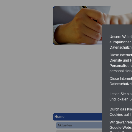
Unsere Websit
europäischer
Datenschutzri
Diese Interne
Dienste und F
Personalisier
personalisier
Aktuel
Diese Interne
Datenschutzric
dem W
Lesen Sie bit
und lokalen S
ö
Ver
Durch das Kli
Berufsu
Cookies auf I
Home
-
Krank
Online
Wir gewähren D
Aktuelles
Google-Websi
Zahn