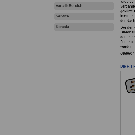
fordert 
VorteilsBereich
Vergange
gekürzt.
internen
Service
der Nach
Kontakt
Der demo
Dienst s
der unte
Friedric
werden.
Quelle: 
Die Risi