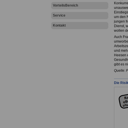
Konkurre
VorteilsBereich
unauswei
Einstieg
Service
um den N
jungen Me
Kontakt
Dienst, 
wollen de
Auch Fra
umworben
Arbeitsz
und mehr
Heesen e
Gesundhe
gibt es n
Quelle: 
Die Risi