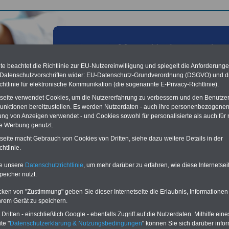
e beachtet die Richtlinie zur EU-Nutzereinwilligung und spiegelt die Anforderung
 Datenschutzvorschriften wider: EU-Datenschutz-Grundverordnung (DSGVO) und d
chtlinie für elektronische Kommunikation (die sogenannte E-Privacy-Richtlinie).
tseite verwendet Cookies, um die Nutzererfahrung zu verbessern und den Benutze
unktionen bereitzustellen. Es werden Nutzerdaten - auch ihre personenbezogenen
ung von Anzeigen verwendet - und Cookies sowohl für personalisierte als auch für 
te Werbung genutzt.
les aus der öffentlichen Verwaltung: Heesen: Staat muss
tseite macht Gebrauch von Cookies von Dritten, siehe dazu weitere Details in der
uchs offensiv umwerben; 26.01.2012
htlinie.
te unsere
Datenschutzrichtlinie
, um mehr darüber zu erfahren, wie diese Internetse
Vorteile für den
peicher nutzt.
ffentlichen Dienst
gleichen und sparen:
cken von "Zustimmung" geben Sie dieser Internetseite die Erlaubnis, Informationen
nfähigkeitsabsicherung
hrem Gerät zu speichern.
enzusatzversicherung
-
-Vergleich Gesetzliche
ritten - einschließlich Google - ebenfalls Zugriff auf die Nutzerdaten. Mithilfe eine
Krankenkassen
-
te "
Datenschutzerklärung & Nutzungsbedingungen
" können Sie sich darüber infor
zusatzversicherung
-