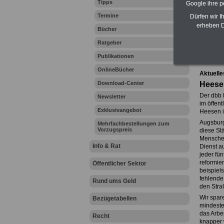
Tipps
Google ihre 
Termine
Dürfen wir I
erheben D
Bücher
Ihr Beru
Ratgeber
Publikationen
Zur Über
OnlineBücher
Aktuelle
Download-Center
Heese
Der dbb 
Newsletter
im öffent
Exklusivangebot
Heesen i
Augsburg
Mehrfachbestellungen zum
Vorzugspreis
diese St
Menschen
Info & Rat
Dienst au
jeder fün
reformier
Öffentlicher Sektor
beispiel
fehlende
Rund ums Geld
den Stra
Wir spar
Bezügetabellen
mindeste
das Arbe
Recht
knapper 