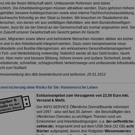
nz mit der freien Wirtschaft steht. Umfassende Reformen sind daher
chlich. Die Arbeitsbedingungen müssen attraktiver werden. Dazu gehören höhere
sgehälter, bessere Aufstiegschancen sowie eine interne Fachhochschulausbildung,
achwuchs frühzeitig an den Staat zu binden. Wir brauchen im Staatsdienst die
nschen, von denen wir aus vielfältigen Aktivitäten, wie dem Bundesfreiwilligen-
wissen, dass für sie der Dienst an der Gemeinschaft als normal angesehen wird. Sie
r Zukunft unserer Gesellschaft ein Gesicht geben ihr Gesicht.
uen, Migranten sowie ältere und behinderte Menschen müssten stärker als bisher
 und in den Arbeitsmarkt integriert werden. Dazu seien beispielsweise neue
eitmodelle und flexible Altersgrenzen, ein wirksameres Gesundheitsmanagement
 Fort- und Weiterbildung notwendig. Natürlich werde all das Geld kosten, räumt
in. Aber mehr und bessere Bildung, höhere innere und äußere Sicherheit, beste
itsdienste, schnellste, schlaglochfreie Verkehrswege und umfassende Infrastruktu
icht zum Nulltarif.
Pressemeldung des dbb beamtenbund und tarifunion, 26.01.2012
koversicherung ohne Risiko für Sie: Hannoversche Leben
Exklusivangebot zum Vorzugpreis von 22,50 Euro inkl.
Versand & MwSt.
Der INFO-SERVICE Öffentliche Dienst/Beamte informiert
seit 1997 - also seit fast 30 Jahren - die Beschäftigten des
öffentlichen Dienstes zu wichtigen Themen rund um
Einkommen und Arbeitsbedingungen, u.a.
der-oeffentliche-
sektor.de
). Insgesamt sind auf dem USB-Stick (32 GB)
acht
Bücher
aufgespielt, davon drei
Ratgeber
Wissenswertes