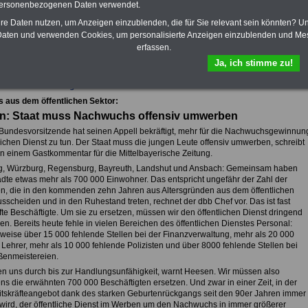
personenbezogenen Daten verwendet.
hre Daten nutzen, um Anzeigen einzublenden, die für Sie relevant sein könnten? U
aten und verwenden Cookies, um personalisierte Anzeigen einzublenden und Me
fsunfähigkeitsschutz - Für den Fall der Fälle: Hannoversche Leben
erfassen.
Ja, ich stimme zu!
sicht aller Meldungen aus dem öffentlichen Dienst
s aus dem öffentlichen Sektor:
n: Staat muss Nachwuchs offensiv umwerben
Bundesvorsitzende hat seinen Appell bekräftigt, mehr für die Nachwuchsgewinnun
lichen Dienst zu tun. Der Staat muss die jungen Leute offensiv umwerben, schreibt
n einem Gastkommentar für die Mittelbayerische Zeitung.
, Würzburg, Regensburg, Bayreuth, Landshut und Ansbach: Gemeinsam haben
ädte etwas mehr als 700 000 Einwohner. Das entspricht ungefähr der Zahl der
, die in den kommenden zehn Jahren aus Altersgründen aus dem öffentlichen
sscheiden und in den Ruhestand treten, rechnet der dbb Chef vor. Das ist fast
fte Beschäftigte. Um sie zu ersetzen, müssen wir den öffentlichen Dienst dringend
en. Bereits heute fehle in vielen Bereichen des öffentlichen Dienstes Personal:
sweise über 15 000 fehlende Stellen bei der Finanzverwaltung, mehr als 20 000
 Lehrer, mehr als 10 000 fehlende Polizisten und über 8000 fehlende Stellen bei
ßenmeistereien.
en uns durch bis zur Handlungsunfähigkeit, warnt Heesen. Wir müssen also
ns die erwähnten 700 000 Beschäftigten ersetzen. Und zwar in einer Zeit, in der
itskräfteangebot dank des starken Geburtenrückgangs seit den 90er Jahren immer
wird, der öffentliche Dienst im Werben um den Nachwuchs in immer größerer