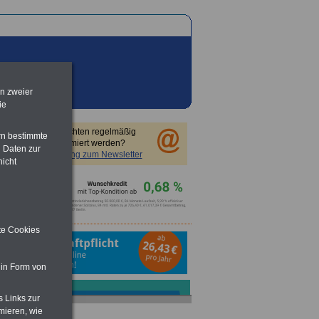
en zweier
ie
Sie möchten regelmäßig
rn bestimmte
informiert werden?
 Daten zur
Anmeldung zum Newsletter
nicht
ite Cookies
 in Form von
s Links zur
mieren, wie