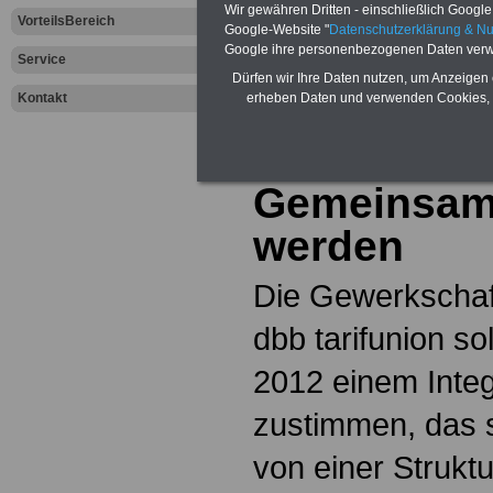
dem öffentliche
Wir gewähren Dritten - einschließlich Google -
VorteilsBereich
Google-Website "
Datenschutzerklärung & N
Google ihre personenbezogenen Daten verw
Aktuelles aus d
Service
Dürfen wir Ihre Daten nutzen, um Anzeigen 
Kontakt
erheben Daten und verwenden Cookies, 
Sektor:
DBB und DB
Gemeinsam 
werden
Die Gewerkschaf
dbb tarifunion s
2012 einem Inte
zustimmen, das s
von einer Struk