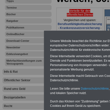
Tipps
Termine
Vorteile für den
Bücher
öffentlichen Dienst
Vergleichen und sparen:
Ratgeber
Berufsunfähigkeitsabsicherung
Publikationen
-
Krankenzusatzversicherung
-
Online-Vergleich Gesetzliche
OnlineBücher
Krankenkassen
-
Zahnzusatzversicherung
-
Download-Center
Unsere Website beachtet die Richtlinie zur 
europäischer Datenschutzvorschriften wide
Newsletter
Datenschutzrichtlinie für elektronische Komm
Exklusivangebot
Diese Internetseite verwendet Cookies, um 
Ihr Berufsunfäh
Dienste und Funktionen bereitzustellen. Es
Mehrfachbestellungen zum
Vorzugspreis
Personalisierung von Anzeigen verwendet - un
den Fall der Fä
personalisierte Werbung genutzt.
Info & Rat
Diese Internetseite macht Gebrauch von Cooki
Leben
Öffentlicher Sektor
Datenschutzrichtlinie.
Lesen Sie bitte unsere
Datenschutzrichtlinie
,
Rund ums Geld
und lokalen Speicher nutzt.
Bezügetabellen
Durch das Klicken von "Zustimmung" geben Sie
Zur Übersicht a
Cookies auf Ihrem Gerät zu speichern.
Recht