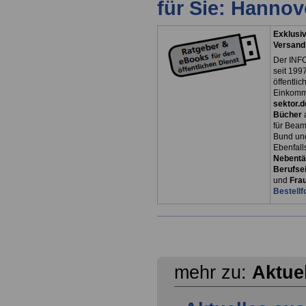
für Sie: Hanno
Exklusiv
Versand
Der INFO
seit 1997
öffentli
Einkomm
sektor.d
Bücher
für Bea
Bund un
Ebenfall
Nebentät
Berufsei
und
Fra
Bestellf
mehr zu:
Aktue