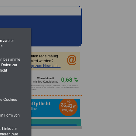
en zweier
ie
Sie möchten regelmäßig
rn bestimmte
informiert werden?
 Daten zur
Anmeldung zum Newsletter
nicht
ite Cookies
 in Form von
s Links zur
mieren, wie