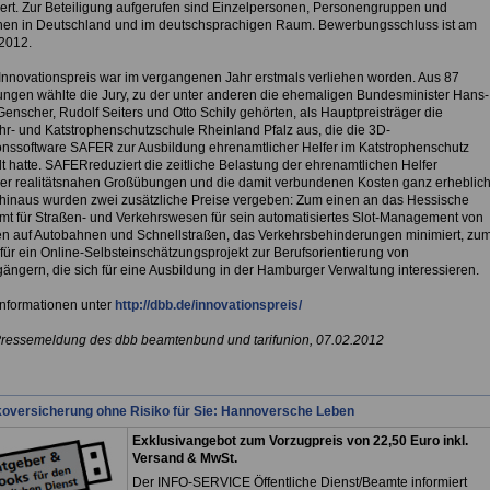
iert. Zur Beteiligung aufgerufen sind Einzelpersonen, Personengruppen und
ionen in Deutschland und im deutschsprachigen Raum. Bewerbungsschluss ist am
 2012.
Innovationspreis war im vergangenen Jahr erstmals verliehen worden. Aus 87
ungen wählte die Jury, zu der unter anderen die ehemaligen Bundesminister Hans-
Genscher, Rudolf Seiters und Otto Schily gehörten, als Hauptpreisträger die
r- und Katstrophenschutzschule Rheinland Pfalz aus, die die 3D-
onssoftware SAFER zur Ausbildung ehrenamtlicher Helfer im Katstrophenschutz
t hatte. SAFERreduziert die zeitliche Belastung der ehrenamtlichen Helfer
r realitätsnahen Großübungen und die damit verbundenen Kosten ganz erheblich
hinaus wurden zwei zusätzliche Preise vergeben: Zum einen an das Hessische
t für Straßen- und Verkehrswesen für sein automatisiertes Slot-Management von
en auf Autobahnen und Schnellstraßen, das Verkehrsbehinderungen minimiert, zu
für ein Online-Selbsteinschätzungsprojekt zur Berufsorientierung von
ängern, die sich für eine Ausbildung in der Hamburger Verwaltung interessieren.
Informationen unter
http://dbb.de/innovationspreis/
Pressemeldung des dbb beamtenbund und tarifunion, 07.02.2012
koversicherung ohne Risiko für Sie: Hannoversche Leben
Exklusivangebot zum Vorzugpreis von 22,50 Euro inkl.
Versand & MwSt.
Der INFO-SERVICE Öffentliche Dienst/Beamte informiert