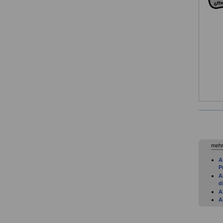
mehr
A
P
A
d
A
A
A
B