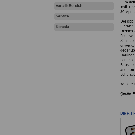
Euro dot
VorteilsBereich
Institut
30. April
Service
Der dbb 
Einreich
Kontakt
Dietrich 
Feuerweh
Simulati
entwickel
gegenübe
Darüber 
Landesam
Baustell
anderen 
Schulabg
Weitere 
Quelle: 
Die Risi