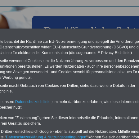
e beachtet die Richtlinie zur EU-Nutzereinwilligung und spiegelt die Anforderung
 Datenschutzvorschriften wider: EU-Datenschutz-Grundverordnung (DSGVO) und d
chtlinie für elektronische Kommunikation (die sogenannte E-Privacy-Richtlinie).
tseite verwendet Cookies, um die Nutzererfahrung zu verbessern und den Benutze
unktionen bereitzustellen. Es werden Nutzerdaten - auch ihre personenbezogenen
ung von Anzeigen verwendet - und Cookies sowohl für personalisierte als auch für 
te Werbung genutzt.
les aus der öffentlichen Verwaltung: DBB Innovationspreis
tseite macht Gebrauch von Cookies von Dritten, siehe dazu weitere Details in der
usgeschrieben: Gute Ideen für den öffentlichen Dienst
htlinie.
t; 07.02.2012
te unsere
Datenschutzrichtlinie
, um mehr darüber zu erfahren, wie diese Internetse
peicher nutzt.
Vorteile für den
ffentlichen Dienst
cken von "Zustimmung" geben Sie dieser Internetseite die Erlaubnis, Informationen
gleichen und sparen:
hrem Gerät zu speichern.
nfähigkeitsabsicherung
enzusatzversicherung
-
ritten - einschließlich Google - ebenfalls Zugriff auf die Nutzerdaten. Mithilfe eine
-Vergleich Gesetzliche
te "
Datenschutzerklärung & Nutzungsbedingungen
" können Sie sich darüber infor