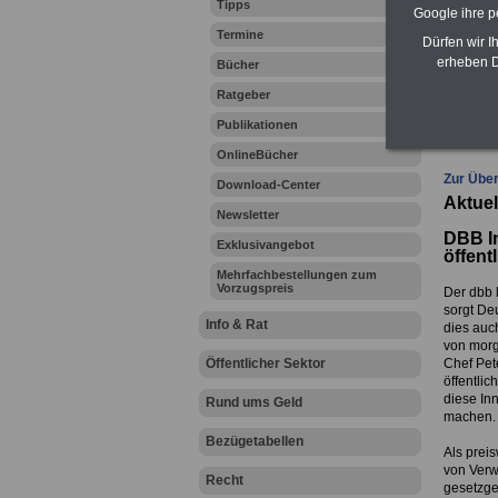
Tipps
Google ihre 
Zahn
Termine
Dürfen wir I
erheben D
Bücher
Ratgeber
Ihr Beru
Publikationen
OnlineBücher
Zur Über
Download-Center
Aktuel
Newsletter
DBB In
Exklusivangebot
öffent
Mehrfachbestellungen zum
Vorzugspreis
Der dbb 
sorgt De
Info & Rat
dies auch
von morg
Öffentlicher Sektor
Chef Pet
öffentlic
diese Inn
Rund ums Geld
machen.
Bezügetabellen
Als prei
von Verw
Recht
gesetzge