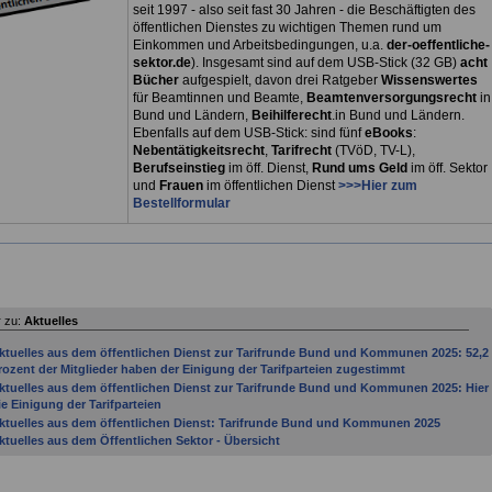
seit 1997 - also seit fast 30 Jahren - die Beschäftigten des
öffentlichen Dienstes zu wichtigen Themen rund um
Einkommen und Arbeitsbedingungen, u.a.
der-oeffentliche-
sektor.de
). Insgesamt sind auf dem USB-Stick (32 GB)
acht
Bücher
aufgespielt, davon drei
Ratgeber
Wissenswertes
für Beamtinnen und Beamte,
Beamtenversorgungsrecht
in
Bund und Ländern,
Beihilferecht
.in Bund und Ländern.
Ebenfalls auf dem USB-Stick: sind fünf
eBooks
:
Nebentätigkeitsrecht
,
Tarifrecht
(TVöD, TV-L),
Berufseinstieg
im öff. Dienst,
Rund ums Geld
im öff. Sektor
und
Frauen
im öffentlichen Dienst
>>>Hier zum
Bestellformular
 zu:
Aktuelles
ktuelles aus dem öffentlichen Dienst zur Tarifrunde Bund und Kommunen 2025: 52,2
rozent der Mitglieder haben der Einigung der Tarifparteien zugestimmt
ktuelles aus dem öffentlichen Dienst zur Tarifrunde Bund und Kommunen 2025: Hier
ie Einigung der Tarifparteien
ktuelles aus dem öffentlichen Dienst: Tarifrunde Bund und Kommunen 2025
ktuelles aus dem Öffentlichen Sektor - Übersicht
ktuelles aus dem öffentlichen Sektor: Bundesregierung beschließt Gesetzentwurf zu
esoldungsanpassung