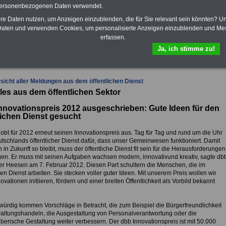
Krankenkassen
-
personenbezogenen Daten verwendet.
zusatzversicherung
-
hre Daten nutzen, um Anzeigen einzublenden, die für Sie relevant sein könnten? U
aten und verwenden Cookies, um personalisierte Anzeigen einzublenden und Me
erfassen.
fsunfähigkeitsschutz - Für den Fall der Fälle: Hannoversche Leben
Ja, ich stimme zu!
sicht aller Meldungen aus dem öffentlichen Dienst
les aus dem öffentlichen Sektor
novationspreis 2012 ausgeschrieben: Gute Ideen für den
lichen Dienst gesucht
lobt für 2012 erneut seinen Innovationspreis aus. Tag für Tag und rund um die Uhr
utschlands öffentlicher Dienst dafür, dass unser Gemeinwesen funktioniert. Damit
 in Zukunft so bleibt, muss der öffentliche Dienst fit sein für die Herausforderungen
en. Er muss mit seinen Aufgaben wachsen modern, innovativund kreativ, sagte db
er Heesen am 7. Februar 2012. Diesen Part schultern die Menschen, die im
hen Dienst arbeiten. Sie stecken voller guter Ideen. Mit unserem Preis wollen wir
ovationen initiieren, fördern und einer breiten Öffentlichkeit als Vorbild bekannt
swürdig kommen Vorschläge in Betracht, die zum Beispiel die Bürgerfreundlichkeit
altungshandeln, die Ausgestaltung von Personalverantwortung oder die
berische Gestaltung weiter verbessern. Der dbb Innovationspreis ist mit 50.000