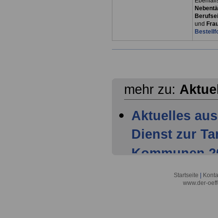
Ebenfall
Nebentät
Berufsei
und
Fra
Bestellf
mehr zu:
Aktue
Aktuelles aus
Dienst zur T
Kommunen 202
Mitglieder ha
Startseite
|
Konta
www.der-oeff
Tarifparteien
Aktuelles aus