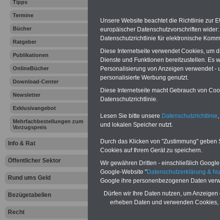
Tipps
19.04.2012
Termine
Unsere Website beachtet die Richtlinie zur 
Bücher
europäischer Datenschutzvorschriften wide
Datenschutzrichtlinie für elektronische Komm
Vorteile für den
Ratgeber
öffentlichen Dienst
Diese Internetseite verwendet Cookies, um 
Publikationen
Dienste und Funktionen bereitzustellen. Es
Vergleichen und sparen:
Berufsunfähigkeitsabsicherung
OnlineBücher
Personalisierung von Anzeigen verwendet - un
-
Krankenzusatzversicherung
-
personalisierte Werbung genutzt.
Download-Center
Online-Vergleich Gesetzliche
Diese Internetseite macht Gebrauch von Cooki
Krankenkassen
-
Newsletter
Datenschutzrichtlinie.
Zahnzusatzversicherung
-
Exklusivangebot
Lesen Sie bitte unsere
Datenschutzrichtlinie
,
Mehrfachbestellungen zum
und lokalen Speicher nutzt.
Vorzugspreis
Ihr Berufsunfäh
Durch das Klicken von "Zustimmung" geben Sie
Info & Rat
Cookies auf Ihrem Gerät zu speichern.
den Fall der Fä
Öffentlicher Sektor
Wir gewähren Dritten - einschließlich Google -
Google-Website "
Datenschutzerklärung & N
Leben
Rund ums Geld
Google ihre personenbezogenen Daten verw
Dürfen wir Ihre Daten nutzen, um Anzeigen 
Bezügetabellen
erheben Daten und verwenden Cookies, 
Recht