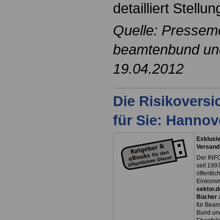
detailliert Stell
Quelle: Pressem
beamtenbund und 
19.04.2012
Die Risikovers
für Sie: Hanno
Exklusiv
Versand
Der INFO
seit 1997
öffentli
Einkomm
sektor.d
Bücher
für Bea
Bund un