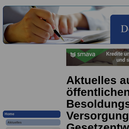
Aktuelles a
öffentliche
Besoldungs
Versorgun
Home
Aktuelles
Gesetzentwu