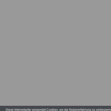
Amtseinführ
Präsidenten 
10.08.2012
Aktuelles aus
Verwaltung: 
Dr. Hans-Pete
Schröder und
Bergner werd
Staatssekretä
Aktuelles aus
Verwaltung: 
hebt Dienstpo
Diese Internetseite verwendet Cookies, um die Nutzererfahrung zu verbesser