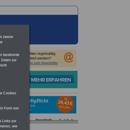
en zweier
ie
Sie möchten regelmäßig
rn bestimmte
informiert werden?
 Daten zur
Anmeldung zum Newsletter
nicht
s
ite Cookies
 in Form von
s Links zur
mieren, wie