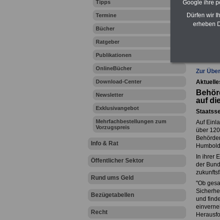
Google ihre 
Tipps
Zahn
Dürfen wir I
Termine
erheben D
Bücher
Ratgeber
Ihr Beru
Publikationen
OnlineBücher
Zur Über
Download-Center
Aktuelle
Behör
Newsletter
auf di
Exklusivangebot
Staatsse
Mehrfachbestellungen zum
Auf Einla
Vorzugspreis
über 120
Behörden
Info & Rat
Humboldt
In ihrer 
Öffentlicher Sektor
der Bund
zukunfts
Rund ums Geld
"Ob gesa
Sicherhe
Bezügetabellen
und finde
einverne
Recht
Herausfo