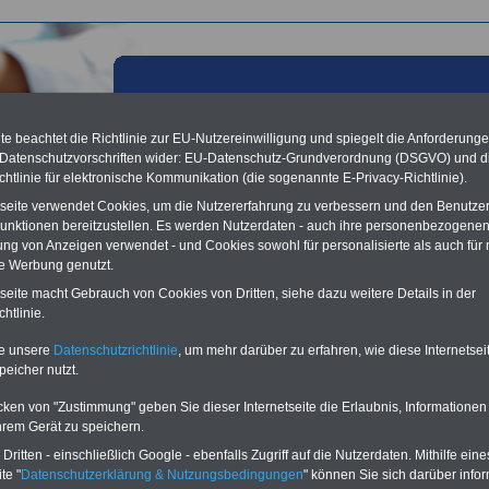
e beachtet die Richtlinie zur EU-Nutzereinwilligung und spiegelt die Anforderung
 Datenschutzvorschriften wider: EU-Datenschutz-Grundverordnung (DSGVO) und d
chtlinie für elektronische Kommunikation (die sogenannte E-Privacy-Richtlinie).
tseite verwendet Cookies, um die Nutzererfahrung zu verbessern und den Benutze
unktionen bereitzustellen. Es werden Nutzerdaten - auch ihre personenbezogenen
ung von Anzeigen verwendet - und Cookies sowohl für personalisierte als auch für 
te Werbung genutzt.
les aus der öffentlichen Verwaltung:
tseite macht Gebrauch von Cookies von Dritten, siehe dazu weitere Details in der
denleitungstagung des Bundes 2012: "Die Gegenwart mus
htlinie.
e Zukunft vorbereitet sein"; 19.06.2012
te unsere
Datenschutzrichtlinie
, um mehr darüber zu erfahren, wie diese Internetse
peicher nutzt.
Vorteile für den
ffentlichen Dienst
cken von "Zustimmung" geben Sie dieser Internetseite die Erlaubnis, Informationen
gleichen und sparen:
hrem Gerät zu speichern.
nfähigkeitsabsicherung
ritten - einschließlich Google - ebenfalls Zugriff auf die Nutzerdaten. Mithilfe eine
enzusatzversicherung
-
-Vergleich Gesetzliche
te "
Datenschutzerklärung & Nutzungsbedingungen
" können Sie sich darüber infor