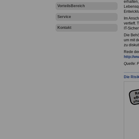
erhalten
VorteilsBereich
Lebensqu
Entwickl
Service
Im Ansch
vertieft
Kontakt
IT-Sicher
Die Behö
um mit d
zu diskut
Rede der
http://w
Quelle: 
Die Risi