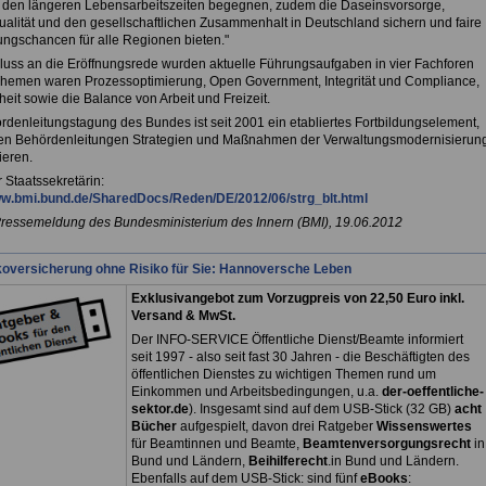
, den längeren Lebensarbeitszeiten begegnen, zudem die Daseinsvorsorge,
alität und den gesellschaftlichen Zusammenhalt in Deutschland sichern und faire
ungschancen für alle Regionen bieten."
luss an die Eröffnungsrede wurden aktuelle Führungsaufgaben in vier Fachforen
. Themen waren Prozessoptimierung, Open Government, Integrität und Compliance,
heit sowie die Balance von Arbeit und Freizeit.
rdenleitungstagung des Bundes ist seit 2001 ein etabliertes Fortbildungselement,
en Behördenleitungen Strategien und Maßnahmen der Verwaltungsmodernisierun
ieren.
 Staatssekretärin:
ww.bmi.bund.de/SharedDocs/Reden/DE/2012/06/strg_blt.html
Pressemeldung des Bundesministerium des Innern (BMI), 19.06.2012
koversicherung ohne Risiko für Sie: Hannoversche Leben
Exklusivangebot zum Vorzugpreis von 22,50 Euro inkl.
Versand & MwSt.
Der INFO-SERVICE Öffentliche Dienst/Beamte informiert
seit 1997 - also seit fast 30 Jahren - die Beschäftigten des
öffentlichen Dienstes zu wichtigen Themen rund um
Einkommen und Arbeitsbedingungen, u.a.
der-oeffentliche-
sektor.de
). Insgesamt sind auf dem USB-Stick (32 GB)
acht
Bücher
aufgespielt, davon drei
Ratgeber
Wissenswertes
für Beamtinnen und Beamte,
Beamtenversorgungsrecht
in
Bund und Ländern,
Beihilferecht
.in Bund und Ländern.
Ebenfalls auf dem USB-Stick: sind fünf
eBooks
: