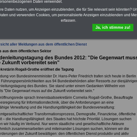
Krankenkassen
-
personenbezogenen Daten verwendet.
zusatzversicherung
-
hre Daten nutzen, um Anzeigen einzublenden, die für Sie relevant sein könnten? U
aten und verwenden Cookies, um personalisierte Anzeigen einzublenden und Me
erfassen.
fsunfähigkeitsschutz - Für den Fall der Fälle: Hannoversche Leben
Ja, ich stimme zu!
sicht aller Meldungen aus dem öffentlichen Dienst
s aus dem öffentlichen Sektor
denleitungstagung des Bundes 2012: "Die Gegenwart mus
e Zukunft vorbereitet sein"
kretärin Rogall-Grothe eröffnet die Tagung
dung von Bundesinnenminister Dr. Hans-Peter Friedrich trafen sich heute in Berlin
 Führungspersönlichkeiten aus 94 Bundesbehörden aller Ressorts zur diesjährige
leitungstagung des Bundes. Sie stand unter einem Gedanken Wilhelm von
s "Die Gegenwart muss auf die Zukunft vorbereitet sein."
Eröffnungsrede sprach Innenstaatssekretärin Cornelia Rogall-Grothe, Beauftragte
esregierung für Informationstechnik, über die Anforderungen an eine
fähige Verwaltung und die Handlungsfähigkeit der Bundesverwaltung:
mtgesellschaftlicher Transformationsprozess, Demografie, Finanzkrise, öffentliche
it – die Handlungsfähigkeit des Staates hat höchste Priorität. Lösungen suchen
n wir häufig im Verbund. Nur wenn staatliche und gesellschaftliche Akteure
hmlich zusammenarbeiten und miteinander Lösungen suchen, können wir die
rderungen der Zukunft bewältigen: den öffentlichen Dienst produktiv und aktiv