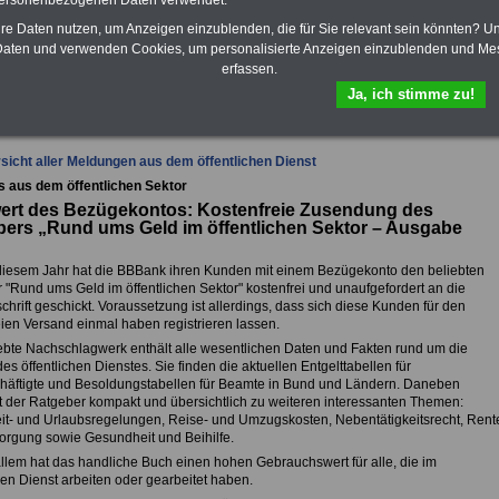
personenbezogenen Daten verwendet.
Krankenkassen
-
zusatzversicherung
-
hre Daten nutzen, um Anzeigen einzublenden, die für Sie relevant sein könnten? U
aten und verwenden Cookies, um personalisierte Anzeigen einzublenden und Me
erfassen.
Ja, ich stimme zu!
fsunfähigkeitsschutz - Für den Fall der Fälle: Hannoversche Leben
sicht aller Meldungen aus dem öffentlichen Dienst
s aus dem öffentlichen Sektor
ert des Bezügekontos: Kostenfreie Zusendung des
ers „Rund ums Geld im öffentlichen Sektor – Ausgabe
diesem Jahr hat die BBBank ihren Kunden mit einem Bezügekonto den beliebten
 "Rund ums Geld im öffentlichen Sektor" kostenfrei und unaufgefordert an die
chrift geschickt. Voraussetzung ist allerdings, dass sich diese Kunden für den
eien Versand einmal haben registrieren lassen.
ebte Nachschlagwerk enthält alle wesentlichen Daten und Fakten rund um die
s öffentlichen Dienstes. Sie finden die aktuellen Entgelttabellen für
chäftigte und Besoldungstabellen für Beamte in Bund und Ländern. Daneben
rt der Ratgeber kompakt und übersichtlich zu weiteren interessanten Themen:
eit- und Urlaubsregelungen, Reise- und Umzugskosten, Nebentätigkeitsrecht, Rent
orgung sowie Gesundheit und Beihilfe.
 allem hat das handliche Buch einen hohen Gebrauchswert für alle, die im
hen Dienst arbeiten oder gearbeitet haben.