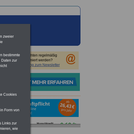
en zweier
ie
rn bestimmte
Sie möchten regelmäßig
informiert werden?
 Daten zur
Anmeldung zum Newsletter
nicht
ite Cookies
 in Form von
s Links zur
mieren, wie