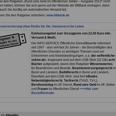
Sie den Ratgeber „Rund ums Geld im öffentlichen Sektor – Ausgabe 2013“ nicht
 haben, können Sie sich gerne auf der Website der BBBank eintragen, dann
uch Sie künftig am automatischen Versand teil.
nen Sie den Ratgeber anfordern:
www.bbbank.de
koversicherung ohne Risiko für Sie: Hannoversche Leben
Exklusivangebot zum Vorzugpreis von 22,50 Euro inkl.
Versand & MwSt.
Der INFO-SERVICE Öffentliche Dienst/Beamte informiert
seit 1997 - also seit fast 30 Jahren - die Beschäftigten des
öffentlichen Dienstes zu wichtigen Themen rund um
Einkommen und Arbeitsbedingungen, u.a.
der-oeffentliche-
sektor.de
). Insgesamt sind auf dem USB-Stick (32 GB)
acht
Bücher
aufgespielt, davon drei
Ratgeber
Wissenswertes
für Beamtinnen und Beamte,
Beamtenversorgungsrecht
in
Bund und Ländern,
Beihilferecht
.in Bund und Ländern.
Ebenfalls auf dem USB-Stick: sind fünf
eBooks
:
Nebentätigkeitsrecht
,
Tarifrecht
(TVöD, TV-L),
Berufseinstieg
im öff. Dienst,
Rund ums Geld
im öff. Sektor
und
Frauen
im öffentlichen Dienst
>>>Hier zum
Bestellformular
 zu:
Aktuelles