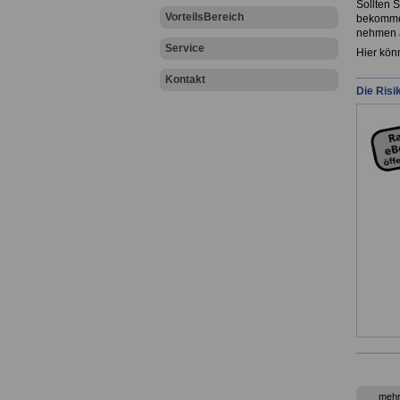
Sollten 
VorteilsBereich
bekommen
nehmen a
Service
Hier kön
Kontakt
Die Risi
mehr