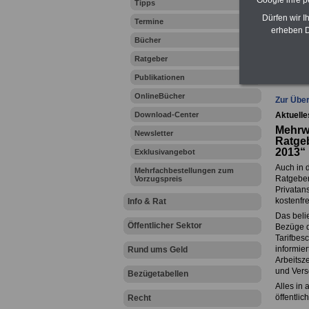
Google ihre 
Tipps
Zahn
Dürfen wir I
Termine
erheben D
Bücher
Ratgeber
Ihr Beru
Publikationen
OnlineBücher
Zur Über
Download-Center
Aktuelle
Mehrw
Newsletter
Ratgeb
2013“
Exklusivangebot
Auch in 
Mehrfachbestellungen zum
Ratgeber
Vorzugspreis
Privatans
kostenfr
Info & Rat
Das beli
Öffentlicher Sektor
Bezüge de
Tarifbes
informie
Rund ums Geld
Arbeitsz
und Vers
Bezügetabellen
Alles in
öffentlic
Recht