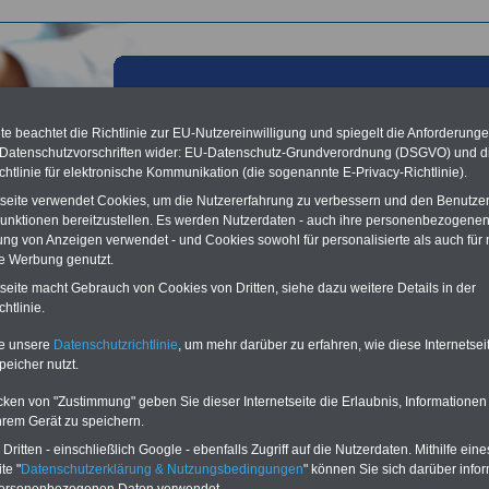
e beachtet die Richtlinie zur EU-Nutzereinwilligung und spiegelt die Anforderung
 Datenschutzvorschriften wider: EU-Datenschutz-Grundverordnung (DSGVO) und d
chtlinie für elektronische Kommunikation (die sogenannte E-Privacy-Richtlinie).
tseite verwendet Cookies, um die Nutzererfahrung zu verbessern und den Benutze
unktionen bereitzustellen. Es werden Nutzerdaten - auch ihre personenbezogenen
ung von Anzeigen verwendet - und Cookies sowohl für personalisierte als auch für 
te Werbung genutzt.
tseite macht Gebrauch von Cookies von Dritten, siehe dazu weitere Details in der
les aus der öffentlichen Verwaltung: Mehrwert des
htlinie.
ekontos: Kostenfreie Zusendung des Ratgebers „Rund
ld im öffentlichen Sektor – Ausgabe 2013“; 25.02.2013
te unsere
Datenschutzrichtlinie
, um mehr darüber zu erfahren, wie diese Internetse
peicher nutzt.
Vorteile für den
ffentlichen Dienst
cken von "Zustimmung" geben Sie dieser Internetseite die Erlaubnis, Informationen
gleichen und sparen:
hrem Gerät zu speichern.
nfähigkeitsabsicherung
ritten - einschließlich Google - ebenfalls Zugriff auf die Nutzerdaten. Mithilfe eine
enzusatzversicherung
-
te "
Datenschutzerklärung & Nutzungsbedingungen
" können Sie sich darüber infor
-Vergleich Gesetzliche