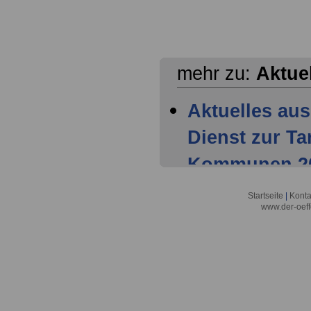
mehr zu:
Aktue
Aktuelles aus
Dienst zur T
Kommunen 202
Mitglieder ha
Startseite
|
Konta
www.der-oeff
Tarifparteien
Aktuelles aus
Dienst zur T
Kommunen 202