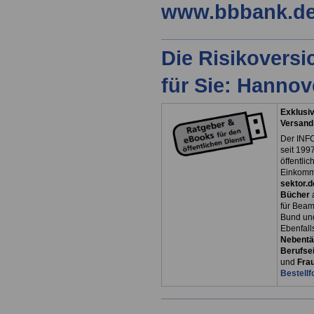
www.bbbank.d
Die Risikovers
für Sie: Hanno
Exklusiv
Versand
Der INFO
seit 1997
öffentli
Einkomm
sektor.d
Bücher
für Bea
Bund un
Ebenfall
Nebentät
Berufsei
und
Fra
Bestellf