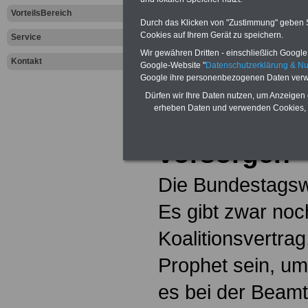
dem öffentliche
VorteilsBereich
Durch das Klicken von "Zustimmung" geben Sie
Cookies auf Ihrem Gerät zu speichern.
Aktuelles aus d
Service
Wir gewähren Dritten - einschließlich Google -
Kontakt
Sektor
Google-Website "
Datenschutzerklärung & N
Google ihre personenbezogenen Daten verw
Auch Beam
Dürfen wir Ihre Daten nutzen, um Anzeigen 
erheben Daten und verwenden Cookies, 
Beamte müs
vorsorgen
Die Bundestagsw
Es gibt zwar noc
Koalitionsvertra
Prophet sein, u
es bei der Beam