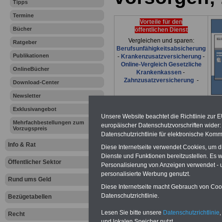
Tipps
Termine
Vorteile für den
Bücher
öffentlichen Dienst
Vergleichen und sparen:
Ratgeber
Berufsunfähigkeitsabsicherung
Publikationen
-
Krankenzusatzversicherung
-
Online-Vergleich Gesetzliche
OnlineBücher
Krankenkassen
-
Zahnzusatzversicherung
-
Download-Center
Newsletter
Exklusivangebot
Ihr Berufsunfäh
Unsere Website beachtet die Richtlinie zur 
Mehrfachbestellungen zum
europäischer Datenschutzvorschriften wide
Vorzugspreis
Datenschutzrichtlinie für elektronische Komm
den Fall der Fä
Info & Rat
Diese Internetseite verwendet Cookies, um 
Leben
Dienste und Funktionen bereitzustellen. Es
Öffentlicher Sektor
Personalisierung von Anzeigen verwendet - un
personalisierte Werbung genutzt.
Rund ums Geld
Diese Internetseite macht Gebrauch von Cooki
Datenschutzrichtlinie.
Bezügetabellen
Zur Übersicht a
Lesen Sie bitte unsere
Datenschutzrichtlinie
,
Recht
und lokalen Speicher nutzt.