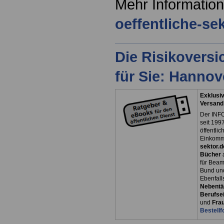
Mehr Information
oeffentliche-se
Die Risikovers
für Sie: Hanno
Exklusiv
Versand
Der INFO
seit 1997
öffentli
Einkomm
sektor.d
Bücher
für Bea
Bund un
Ebenfall
Nebentät
Berufsei
und
Fra
Bestellf