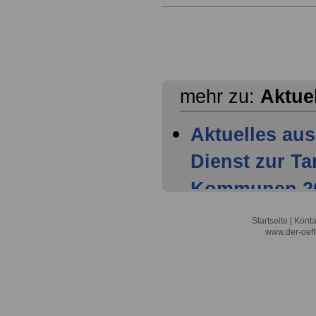
mehr zu:
Aktue
Aktuelles aus
Dienst zur T
Kommunen 202
Mitglieder ha
Startseite
|
Konta
www.der-oeff
Tarifparteien
Aktuelles aus
Dienst zur T