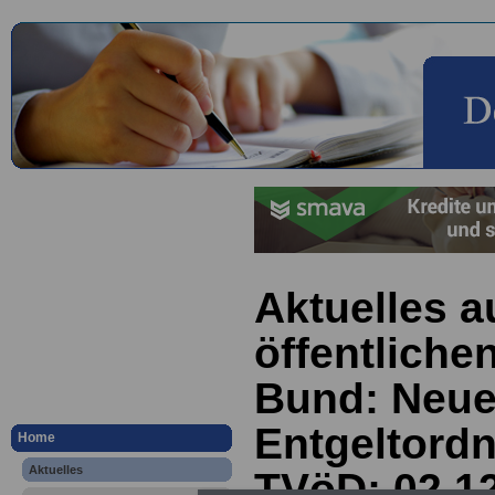
Aktuelles a
öffentliche
Bund: Neu
Entgeltord
Home
Aktuelles
TVöD; 02.1