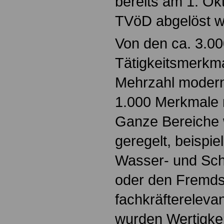
bereits am 1. Ok
TVöD abgelöst w
Von den ca. 3.0
Tätigkeitsmerkma
Mehrzahl moderni
1.000 Merkmale 
Ganze Bereiche 
geregelt, beispie
Wasser- und Schi
oder den Fremds
fachkräftereleva
wurden Wertigkei