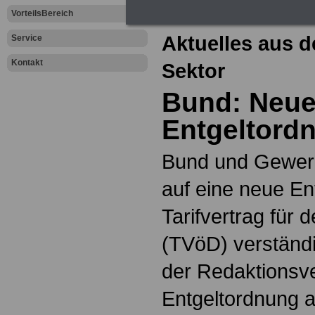
dem öffentliche
VorteilsBereich
Aktuelles aus d
Service
Kontakt
Sektor
Bund: Neu
Entgeltord
Bund und Gewerk
auf eine neue E
Tarifvertrag für 
(TVöD) verständ
der Redaktionsve
Entgeltordnung a