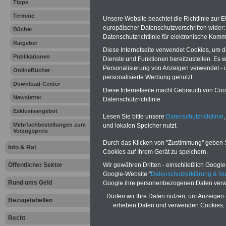
Tipps
Termine
Unsere Website beachtet die Richtlinie zur 
Vorteile für den
europäischer Datenschutzvorschriften wide
Bücher
öffentlichen Dienst
Datenschutzrichtlinie für elektronische Komm
Vergleichen und sparen:
Ratgeber
Berufsunfähigkeitsabsicherung
Diese Internetseite verwendet Cookies, um 
Publikationen
-
Krankenzusatzversicherung
-
Dienste und Funktionen bereitzustellen. Es
Online-Vergleich Gesetzliche
Personalisierung von Anzeigen verwendet - un
OnlineBücher
Krankenkassen
-
personalisierte Werbung genutzt.
Zahnzusatzversicherung
-
Download-Center
Diese Internetseite macht Gebrauch von Cooki
Newsletter
Datenschutzrichtlinie.
Exklusivangebot
Lesen Sie bitte unsere
Datenschutzrichtlinie
,
Ihr Berufsunfäh
Mehrfachbestellungen zum
und lokalen Speicher nutzt.
Vorzugspreis
den Fall der Fä
Durch das Klicken von "Zustimmung" geben Sie
Info & Rat
Cookies auf Ihrem Gerät zu speichern.
Leben
Öffentlicher Sektor
Wir gewähren Dritten - einschließlich Google -
Google-Website "
Datenschutzerklärung & N
Rund ums Geld
Google ihre personenbezogenen Daten verw
Dürfen wir Ihre Daten nutzen, um Anzeigen 
Bezügetabellen
erheben Daten und verwenden Cookies, 
Zur Übersicht a
Recht