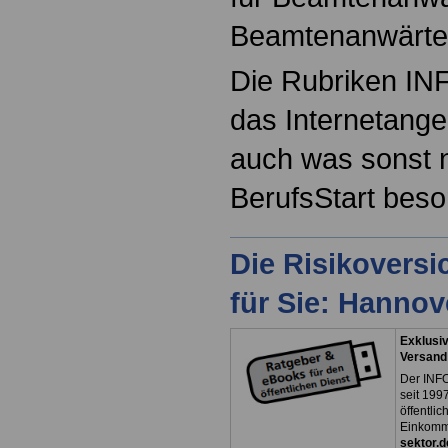
Beamtenanwärte
Die Rubriken IN
das Internetange
auch was sonst 
BerufsStart beson
Die Risikovers
für Sie: Hanno
Exklusiv
Versand
Der INFO
seit 1997
öffentli
Einkomm
sektor.d