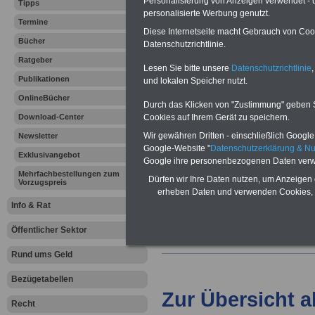
Personalisierung von Anzeigen verwendet - un
Tipps
personalisierte Werbung genutzt.
Termine
Vorteile für den
Diese Internetseite macht Gebrauch von Cooki
Bücher
öffentlichen Dienst
Datenschutzrichtlinie.
Vergleichen und sparen:
Ratgeber
Lesen Sie bitte unsere
Datenschutzrichtlinie
,
Berufsunfähigkeitsabsicherung
Publikationen
-
Krankenzusatzversicherung
-
und lokalen Speicher nutzt.
Online-Vergleich Gesetzliche
OnlineBücher
Krankenkassen
-
Durch das Klicken von "Zustimmung" geben Sie
Zahnzusatzversicherung
-
Cookies auf Ihrem Gerät zu speichern.
Download-Center
Wir gewähren Dritten - einschließlich Google -
Newsletter
Google-Website "
Datenschutzerklärung & N
Exklusivangebot
Google ihre personenbezogenen Daten verw
Ihr Berufsunfäh
Mehrfachbestellungen zum
Dürfen wir Ihre Daten nutzen, um Anzeigen 
Vorzugspreis
den Fall der Fä
erheben Daten und verwenden Cookies, 
Info & Rat
Leben
Öffentlicher Sektor
Rund ums Geld
Bezügetabellen
Zur Übersicht a
Recht